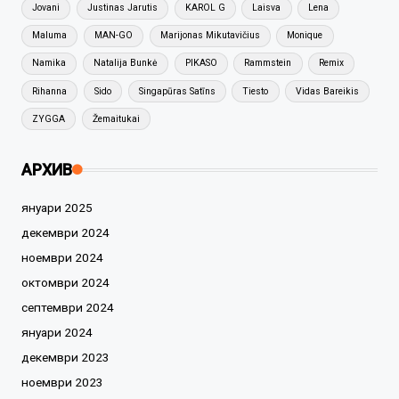
Jovani
Justinas Jarutis
KAROL G
Laisva
Lena
Maluma
MAN-GO
Marijonas Mikutavičius
Monique
Namika
Natalija Bunkė
PIKASO
Rammstein
Remix
Rihanna
Sido
Singapūras Satīns
Tiesto
Vidas Bareikis
ZYGGA
Žemaitukai
АРХИВ
януари 2025
декември 2024
ноември 2024
октомври 2024
септември 2024
януари 2024
декември 2023
ноември 2023