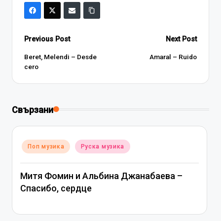
Post
Previous Post
Next Post
navigation
Beret, Melendi – Desde
Amaral – Ruido
cero
Свързани
Posted
Поп музика
Руска музика
in
Митя Фомин и Альбина Джанабаева –
Спасибо, сердце