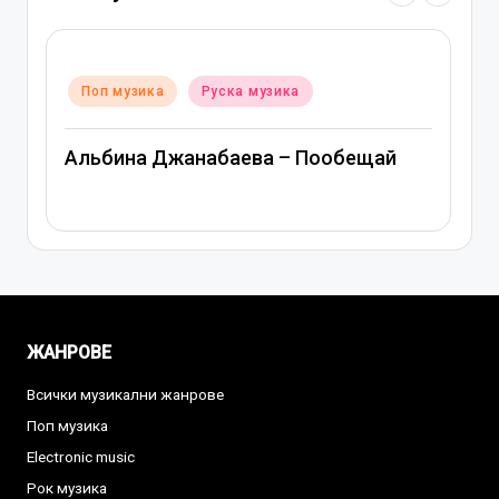
Posted
Поп музика
Руска музика
in
Альбина Джанабаева – Пообещай
ЖАНРОВЕ
Всички музикални жанрове
Поп музика
Electronic music
Рок музика