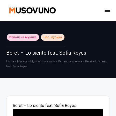
Skip
to
content
Posted
Испанска музика
Поп музика
in
Beret – Lo siento feat. Sofia Reyes
Home
»
Музика
»
Музикални езици
»
Испанска музика
»
Beret – Lo siento
feat. Sofia Reyes
Beret – Lo siento feat. Sofia Reyes