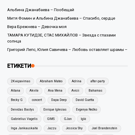
Альбина Джанабаева – Пообещай
Митя Фомин и Альбина Джанабаева – Спасибо, сердце
Вера Брежнева – Девочка моя
ТАМАРА КУТИДЗЕ, СТАС МИХАЙЛОВ – Звезда с глазами
солнца
Григорий Лепс, Юлия Савичева – Любовь оставляет шрамы –
ЕТИКЕТИ
2Kvėpavimas
Abraham Mateo
Adrina
after-party
Aitana
Akvilė
Ana Mena
Avicii
Bahamas
Becky G
concert
Dapa Deep
David Guetta
Deividas Bastys
Enrique Iglesias
Evgenya Redko
Gabrielius Vagelis
GIMS
GJan
Iglė
Inga Jankauskaitė
Jazzu
Jessica Shy
Joel Brandenstein