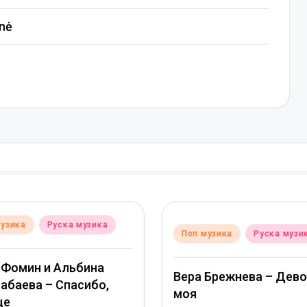
inė
а музика
Posted
Поп музика
Руска музика
in
ьбина
Вера Брежнева – Девочка
асибо,
моя