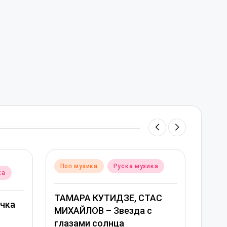
Posted
Posted
Поп музика
Руска музика
Поп музика
Рус
in
in
ТАМАРА КУТИДЗЕ, СТАС
Григорий Лепс, 
МИХАЙЛОВ – Звезда с
Савичева – Люб
глазами солнца
оставляет шрам