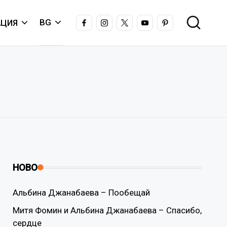
FACEBOOK
INSTAGRAM
X
YOUTUBE
PINTEREST
BG
ЦИЯ
НОВО
Альбина Джанабаева – Пообещай
Митя Фомин и Альбина Джанабаева – Спасибо,
сердце