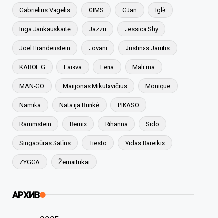
Gabrielius Vagelis
GIMS
GJan
Iglė
Inga Jankauskaitė
Jazzu
Jessica Shy
Joel Brandenstein
Jovani
Justinas Jarutis
KAROL G
Laisva
Lena
Maluma
MAN-GO
Marijonas Mikutavičius
Monique
Namika
Natalija Bunkė
PIKASO
Rammstein
Remix
Rihanna
Sido
Singapūras Satīns
Tiesto
Vidas Bareikis
ZYGGA
Žemaitukai
АРХИВ