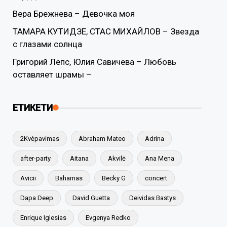
Вера Брежнева – Девочка моя
ТАМАРА КУТИДЗЕ, СТАС МИХАЙЛОВ – Звезда
с глазами солнца
Григорий Лепс, Юлия Савичева – Любовь
оставляет шрамы –
ЕТИКЕТИ
2Kvėpavimas
Abraham Mateo
Adrina
after-party
Aitana
Akvilė
Ana Mena
Avicii
Bahamas
Becky G
concert
Dapa Deep
David Guetta
Deividas Bastys
Enrique Iglesias
Evgenya Redko