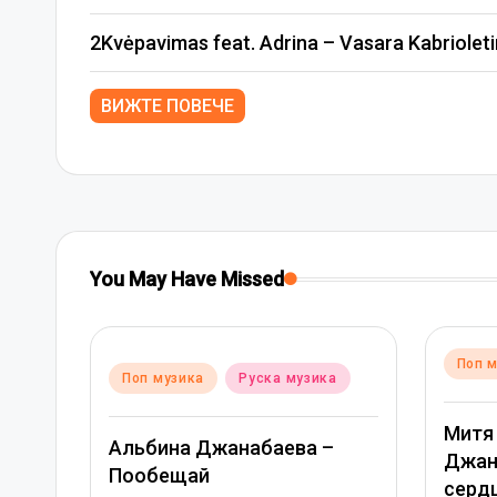
in
2Kvėpavimas feat. Adrina – Vasara Kabriolet
ВИЖТЕ ПОВЕЧЕ
You May Have Missed
Posted
Поп музика
Руск
Posted
Поп музика
Руска музика
in
n
Митя Фомин и Ал
Альбина Джанабаева –
Джанабаева – Сп
Пообещай
сердце