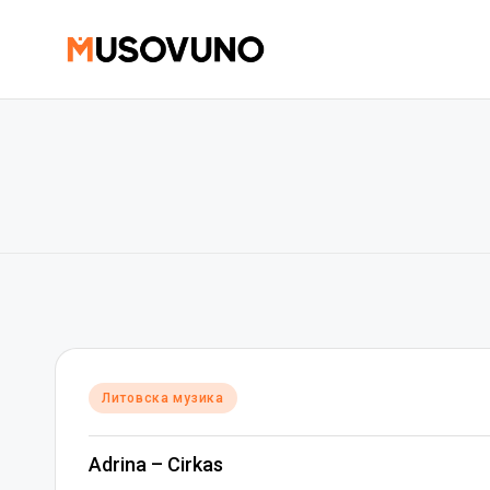
Skip
to
content
Posted
Литовска музика
in
Adrina – Cirkas