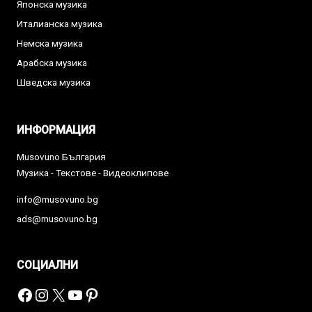
Японска музика
Италианска музика
Немска музика
Арабска музика
Шведска музика
ИНФОРМАЦИЯ
Musovuno България
Музика - Текстове - Видеоклипове
info@musovuno.bg
ads@musovuno.bg
СОЦИАЛНИ
Facebook
Instagram
X
YouTube
Pinterest