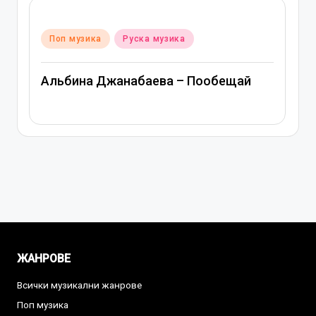
Posted
Поп музика
Руска музика
in
Альбина Джанабаева – Пообещай
ЖАНРОВЕ
Всички музикални жанрове
Поп музика