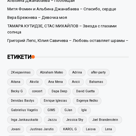
Альбина Джанабаева – Пообещай
Митя Фомин и Альбина Джанабаева – Спасибо, сердце
Вера Брежнева – Девочка моя
ТАМАРА КУТИДЗЕ, СТАС МИХАЙЛОВ – Звезда с глазами
солнца
Григорий Лепс, Юлия Савичева – Любовь оставляет шрамы –
ЕТИКЕТИ
2Kvėpavimas
Abraham Mateo
Adrina
after-party
Aitana
Akvilė
Ana Mena
Avicii
Bahamas
Becky G
concert
Dapa Deep
David Guetta
Deividas Bastys
Enrique Iglesias
Evgenya Redko
Gabrielius Vagelis
GIMS
GJan
Iglė
Inga Jankauskaitė
Jazzu
Jessica Shy
Joel Brandenstein
Jovani
Justinas Jarutis
KAROL G
Laisva
Lena