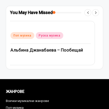
You May Have Missed
Posted
Поп музика
Руска музика
in
Митя Фомин и Альбина Джанабаева –
Спасибо, сердце
ЖАНРОВЕ
Всички музикални жанрове
Поп музика