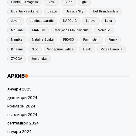
Gabrielius Vagelis
GIMS
GJan
Iglė
Inga Jankauskaitė
Jazzu
Jessica Shy
Joel Brandenstein
Jovani
Justinas Jarutis
KAROL G
Laisva
Lena
Maluma
MAN-GO
Marijonas Mikutavičius
Monique
Namika
Natalija Bunkė
PIKASO
Rammstein
Remix
Rihanna
Sido
Singapūras Satīns
Tiesto
Vidas Bareikis
ZYGGA
Žemaitukai
АРХИВ
януари 2025
декември 2024
ноември 2024
октомври 2024
септември 2024
януари 2024