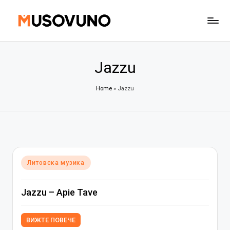
Skip
to
content
Jazzu
Home
»
Jazzu
Posted
Литовска музика
in
Jazzu – Apie Tave
ВИЖТЕ ПОВЕЧЕ