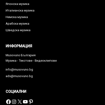
Японска музика
Италианска музика
Немска музика
Арабска музика
Шведска музика
ИНФОРМАЦИЯ
Musovuno България
Музика - Текстове - Видеоклипове
info@musovuno.bg
ads@musovuno.bg
СОЦИАЛНИ
Facebook
Instagram
X
YouTube
Pinterest