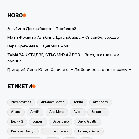
НОВО
Альбина Джанабаева – Пообещай
Митя Фомин и Альбина Джанабаева – Спасибо, сердце
Вера Брежнева – Девочка моя
ТАМАРА КУТИДЗЕ, СТАС МИХАЙЛОВ – Звезда с глазами
солнца
Григорий Лепс, Юлия Савичева – Любовь оставляет шрамы –
ЕТИКЕТИ
2Kvėpavimas
Abraham Mateo
Adrina
after-party
Aitana
Akvilė
Ana Mena
Avicii
Bahamas
Becky G
concert
Dapa Deep
David Guetta
Deividas Bastys
Enrique Iglesias
Evgenya Redko