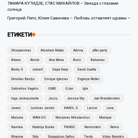
ТАМАРА КУТИДЗЕ, СТАС МИХАЙЛОВ – Звезда с глазами
солнца
Григорий Лепс, Юлия Савичева – Любовь оставляет шрамы –
ЕТИКЕТИ
2Kvėpavimas
Abraham Mateo
Adrina
after-party
Aitana
Akvilė
Ana Mena
Avicii
Bahamas
Becky G
concert
Dapa Deep
David Guetta
Deividas Bastys
Enrique Iglesias
Evgenya Redko
Gabrielius Vagelis
GIMS
GJan
Iglė
Inga Jankauskaitė
Jazzu
Jessica Shy
Joel Brandenstein
Jovani
Justinas Jarutis
KAROL G
Laisva
Lena
Maluma
MAN-GO
Marijonas Mikutavičius
Monique
Namika
Natalija Bunkė
PIKASO
Rammstein
Remix
Rihanna
Sido
Singapūras Satīns
Tiesto
Vidas Bareikis