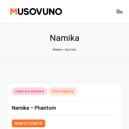
Skip
to
content
Namika
Home
»
Namika
Posted
Немска музика
Поп музика
in
Namika – Phantom
ВИЖТЕ ПОВЕЧЕ