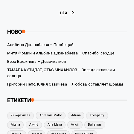
Разделяне
1
2
3
NEXT
PAGE
на
НОВО
публикациите
на
Альбина Джанабаева – Пообещай
Митя Фомин и Альбина Джанабаева – Спасибо, сердце
страници
Вера Брежнева – Девочка моя
ТАМАРА КУТИДЗЕ, СТАС МИХАЙЛОВ – Звезда с глазами
солнца
Григорий Лепс, Юлия Савичева – Любовь оставляет шрамы –
ЕТИКЕТИ
2Kvėpavimas
Abraham Mateo
Adrina
after-party
Aitana
Akvilė
Ana Mena
Avicii
Bahamas