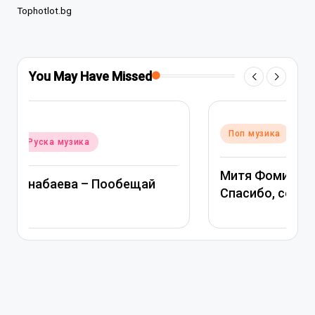
Tophotlot.bg
You May Have Missed
Posted
Поп музика
Руска музика
in
Митя Фомин и Альбина Джанабаева –
Спасибо, сердце