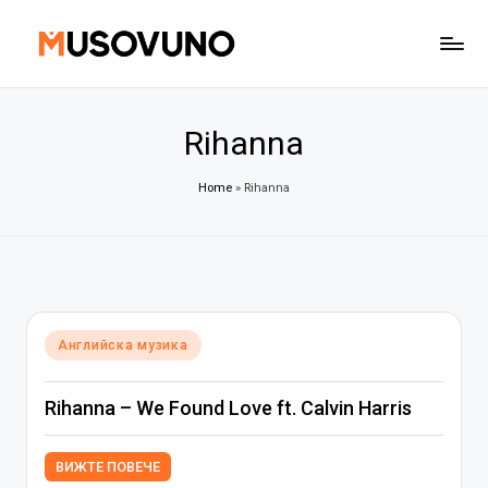
Skip
to
content
Rihanna
Home
»
Rihanna
Posted
Английска музика
in
Rihanna – We Found Love ft. Calvin Harris
ВИЖТЕ ПОВЕЧЕ