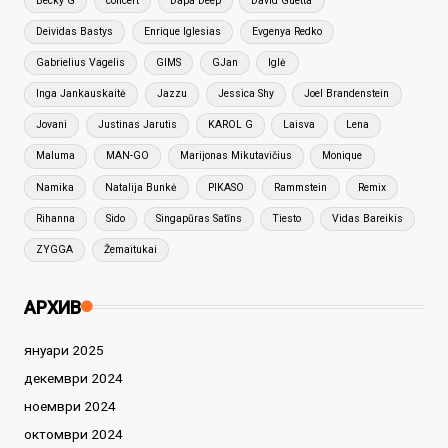
Becky G
concert
Dapa Deep
David Guetta
Deividas Bastys
Enrique Iglesias
Evgenya Redko
Gabrielius Vagelis
GIMS
GJan
Iglė
Inga Jankauskaitė
Jazzu
Jessica Shy
Joel Brandenstein
Jovani
Justinas Jarutis
KAROL G
Laisva
Lena
Maluma
MAN-GO
Marijonas Mikutavičius
Monique
Namika
Natalija Bunkė
PIKASO
Rammstein
Remix
Rihanna
Sido
Singapūras Satīns
Tiesto
Vidas Bareikis
ZYGGA
Žemaitukai
АРХИВ
януари 2025
декември 2024
ноември 2024
октомври 2024