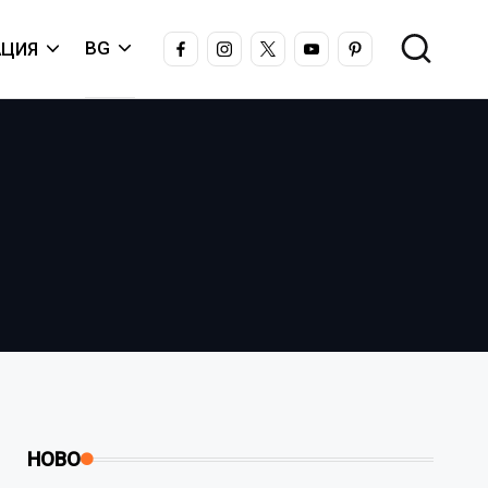
FACEBOOK
INSTAGRAM
X
YOUTUBE
PINTEREST
BG
ЦИЯ
НОВО