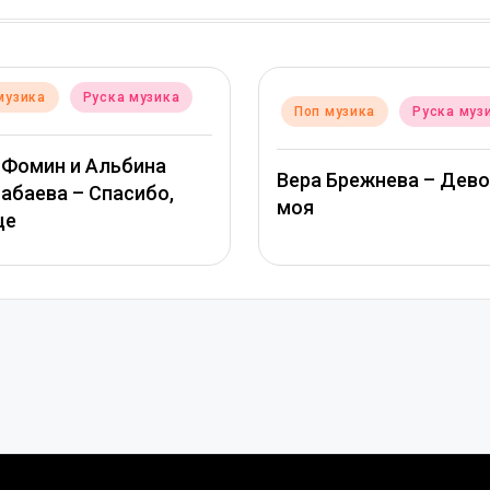
Posted
Поп музика
Руска 
ted
оп музика
Руска музика
in
ТАМАРА КУТИДЗЕ, 
ра Брежнева – Девочка
МИХАЙЛОВ – Звезд
я
глазами солнца