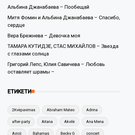
Альбина Джанабаева – Пообещай
Митя Фомин и Альбина Джанабаева – Спасибо,
сердце
Вера Брежнева – Девочка моя
ТАМАРА КУТИДЗЕ, СТАС МИХАЙЛОВ – Звезда
с глазами солнца
Григорий Лепс, Юлия Савичева – Любовь
оставляет шрамы –
ЕТИКЕТИ
2Kvėpavimas
Abraham Mateo
Adrina
after-party
Aitana
Akvilė
Ana Mena
Avicii
Bahamas
Becky G
concert