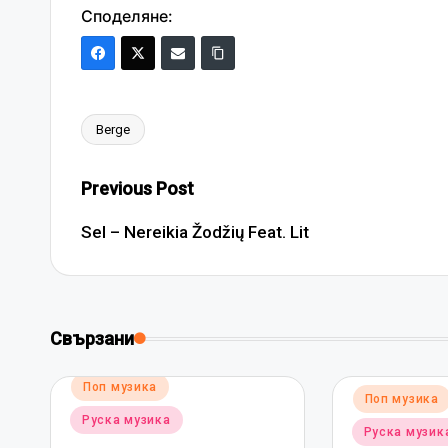
Споделяне:
Berge
Tags:
Post
Previous Post
navigation
Sel – Nereikia Žodžių Feat. Lit
Свързани
Posted
Поп музика
Posted
Поп музика
in
in
Руска музика
Руска музик