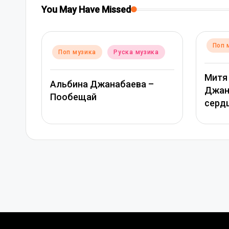
You May Have Missed
Posted
Поп музика
Руска музика
Pos
узика
П
in
in
Митя Фомин и Альбина
а –
Ве
Джанабаева – Спасибо,
мо
сердце