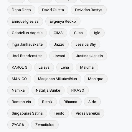
Dapa Deep
David Guetta
Deividas Bastys
Enrique Iglesias
Evgenya Redko
Gabrielius Vagelis
GIMS
GJan
Iglė
Inga Jankauskaitė
Jazzu
Jessica Shy
Joel Brandenstein
Jovani
Justinas Jarutis
KAROL G
Laisva
Lena
Maluma
MAN-GO
Marijonas Mikutavičius
Monique
Namika
Natalija Bunkė
PIKASO
Rammstein
Remix
Rihanna
Sido
Singapūras Satīns
Tiesto
Vidas Bareikis
ZYGGA
Žemaitukai