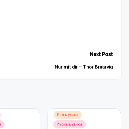
Next Post
Nur mit dir – Thor Braarvig
Posted
Поп музика
in
а
Руска музика