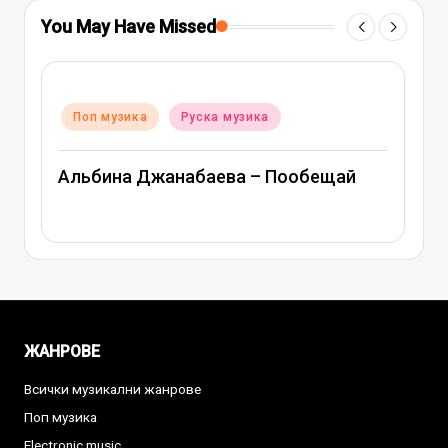
You May Have Missed
Posted
Поп музика
Руска музика
in
Альбина Джанабаева – Пообещай
ЖАНРОВЕ
Всички музикални жанрове
Поп музика
Electronic music