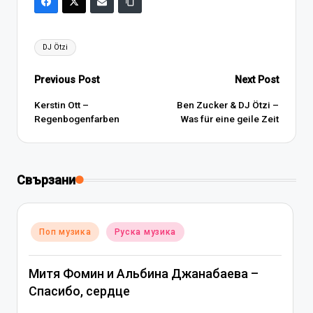
Tags:
DJ Ötzi
Post
Previous Post
Next Post
navigation
Kerstin Ott –
Ben Zucker & DJ Ötzi –
Regenbogenfarben
Was für eine geile Zeit
Свързани
Posted
Поп музика
Руска музика
in
Митя Фомин и Альбина Джанабаева –
Спасибо, сердце