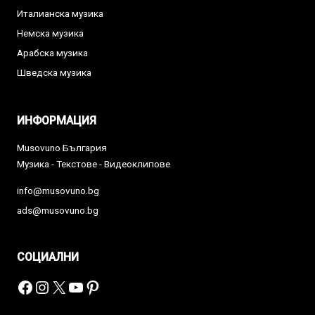
Италианска музика
Немска музика
Арабска музика
Шведска музика
ИНФОРМАЦИЯ
Musovuno България
Музика - Текстове - Видеоклипове
info@musovuno.bg
ads@musovuno.bg
СОЦИАЛНИ
Facebook
Instagram
X
YouTube
Pinterest