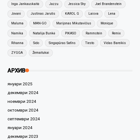
Inga Jankauskaitė
Jazzu
Jessica Shy
Joel Brandenstein
Jovani
Justinas Jarutis
KAROL G
Laisva
Lena
Maluma
MAN-GO
Marijonas Mikutavičius
Monique
Namika
Natalija Bunkė
PIKASO
Rammstein
Remix
Rihanna
Sido
Singapūras Satīns
Tiesto
Vidas Bareikis
ZYGGA
Žemaitukai
АРХИВ
януари 2025
декември 2024
ноември 2024
октомври 2024
септември 2024
януари 2024
декември 2023