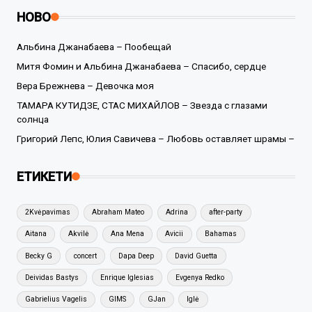
НОВО
Альбина Джанабаева – Пообещай
Митя Фомин и Альбина Джанабаева – Спасибо, сердце
Вера Брежнева – Девочка моя
ТАМАРА КУТИДЗЕ, СТАС МИХАЙЛОВ – Звезда с глазами
солнца
Григорий Лепс, Юлия Савичева – Любовь оставляет шрамы –
ЕТИКЕТИ
2Kvėpavimas
Abraham Mateo
Adrina
after-party
Aitana
Akvilė
Ana Mena
Avicii
Bahamas
Becky G
concert
Dapa Deep
David Guetta
Deividas Bastys
Enrique Iglesias
Evgenya Redko
Gabrielius Vagelis
GIMS
GJan
Iglė