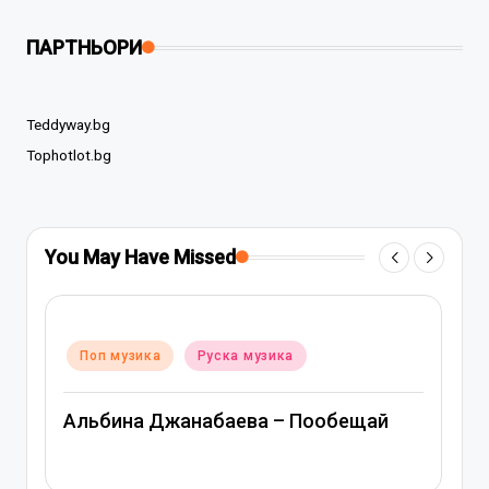
ПАРТНЬОРИ
Teddyway.bg
Tophotlot.bg
You May Have Missed
Posted
Поп музика
Руска музика
in
Альбина Джанабаева – Пообещай