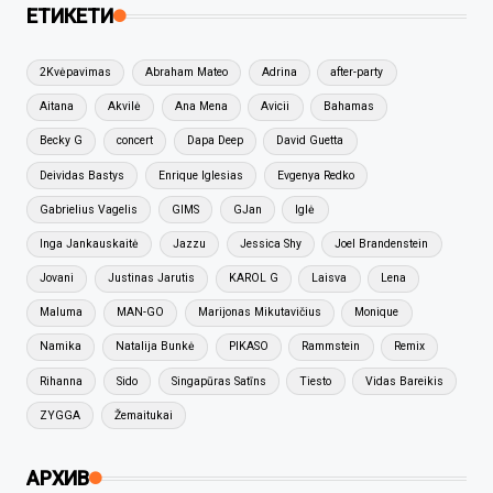
ЕТИКЕТИ
2Kvėpavimas
Abraham Mateo
Adrina
after-party
Aitana
Akvilė
Ana Mena
Avicii
Bahamas
Becky G
concert
Dapa Deep
David Guetta
Deividas Bastys
Enrique Iglesias
Evgenya Redko
Gabrielius Vagelis
GIMS
GJan
Iglė
Inga Jankauskaitė
Jazzu
Jessica Shy
Joel Brandenstein
Jovani
Justinas Jarutis
KAROL G
Laisva
Lena
Maluma
MAN-GO
Marijonas Mikutavičius
Monique
Namika
Natalija Bunkė
PIKASO
Rammstein
Remix
Rihanna
Sido
Singapūras Satīns
Tiesto
Vidas Bareikis
ZYGGA
Žemaitukai
АРХИВ