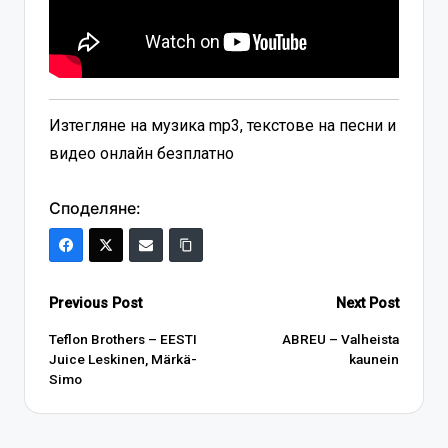
Изтегляне на музика mp3, текстове на песни и
видео онлайн безплатно
Споделяне:
Post
Previous Post
Next Post
navigation
Teflon Brothers – EESTI
ABREU – Valheista
Juice Leskinen, Märkä-
kaunein
Simo