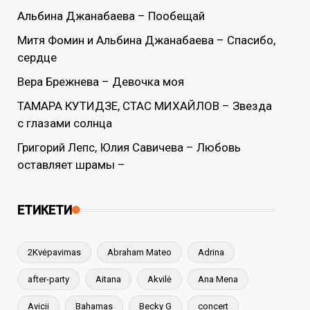
Альбина Джанабаева – Пообещай
Митя Фомин и Альбина Джанабаева – Спасибо,
сердце
Вера Брежнева – Девочка моя
ТАМАРА КУТИДЗЕ, СТАС МИХАЙЛОВ – Звезда
с глазами солнца
Григорий Лепс, Юлия Савичева – Любовь
оставляет шрамы –
ЕТИКЕТИ
2Kvėpavimas
Abraham Mateo
Adrina
after-party
Aitana
Akvilė
Ana Mena
Avicii
Bahamas
Becky G
concert