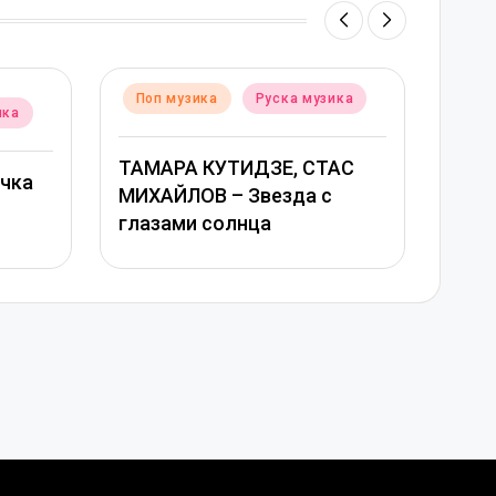
Posted
уска музика
Поп музика
Руска музика
in
ЗЕ, СТАС
Григорий Лепс, Юлия
езда с
Савичева – Любовь
а
оставляет шрамы –