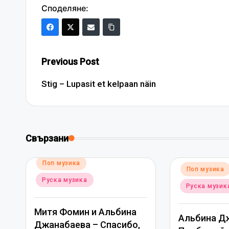
Споделяне:
Post
Previous Post
navigation
Stig – Lupasit et kelpaan näin
Свързани
Posted
Поп музика
Posted
Поп музика
in
in
Руска музика
Руска музик
Митя Фомин и Альбина
Альбина Д
Джанабаева – Спасибо,