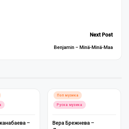
Next Post
Benjamin – Minä-Minä-Maa
Posted
Поп музика
in
а
Руска музика
жанабаева –
Вера Брежнева –