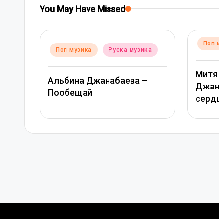
You May Have Missed
Posted
Поп музика
Руска музика
ска музика
in
Митя Фомин и Альбина
аева –
Джанабаева – Спасибо,
сердце