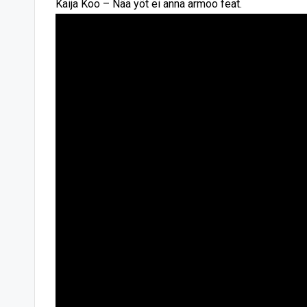
Kaija Koo – Nää yöt ei anna armoo feat.