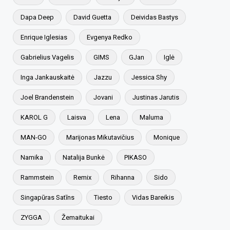
Dapa Deep
David Guetta
Deividas Bastys
Enrique Iglesias
Evgenya Redko
Gabrielius Vagelis
GIMS
GJan
Iglė
Inga Jankauskaitė
Jazzu
Jessica Shy
Joel Brandenstein
Jovani
Justinas Jarutis
KAROL G
Laisva
Lena
Maluma
MAN-GO
Marijonas Mikutavičius
Monique
Namika
Natalija Bunkė
PIKASO
Rammstein
Remix
Rihanna
Sido
Singapūras Satīns
Tiesto
Vidas Bareikis
ZYGGA
Žemaitukai