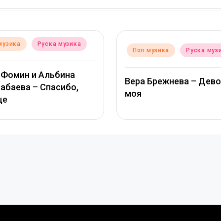
Posted
Поп музика
Р
Posted
Поп музика
Руска музика
in
in
ТАМАРА КУТИД
Вера Брежнева – Девочка
МИХАЙЛОВ – Зв
моя
глазами солнц