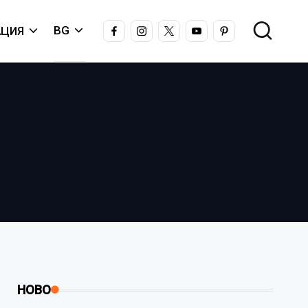
FACEBOOK
INSTAGRAM
X
YOUTUBE
PINTEREST
BG
ЦИЯ
НОВО