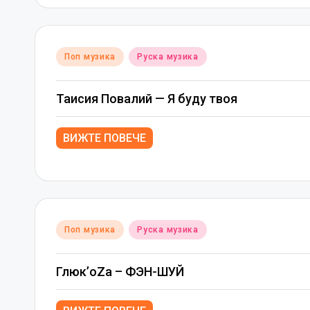
Posted
Поп музика
Руска музика
in
Таисия Повалий — Я буду твоя
ВИЖТЕ ПОВЕЧЕ
Posted
Поп музика
Руска музика
in
Глюк’oZа – ФЭН-ШУЙ