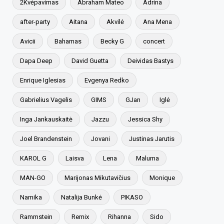
2Kvėpavimas
Abraham Mateo
Adrina
after-party
Aitana
Akvilė
Ana Mena
Avicii
Bahamas
Becky G
concert
Dapa Deep
David Guetta
Deividas Bastys
Enrique Iglesias
Evgenya Redko
Gabrielius Vagelis
GIMS
GJan
Iglė
Inga Jankauskaitė
Jazzu
Jessica Shy
Joel Brandenstein
Jovani
Justinas Jarutis
KAROL G
Laisva
Lena
Maluma
MAN-GO
Marijonas Mikutavičius
Monique
Namika
Natalija Bunkė
PIKASO
Rammstein
Remix
Rihanna
Sido