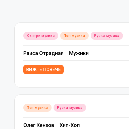
Posted
Кънтри музика
Поп музика
Руска музика
in
Раиса Отрадная – Мужики
ВИЖТЕ ПОВЕЧЕ
Posted
Поп музика
Руска музика
in
Олег Кензов – Хип-Хоп