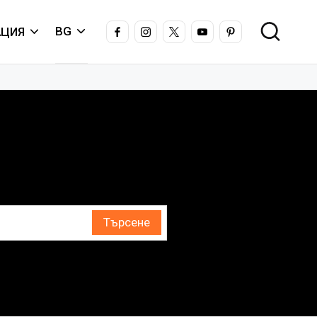
FACEBOOK
INSTAGRAM
X
YOUTUBE
PINTEREST
BG
ЦИЯ
Търсене