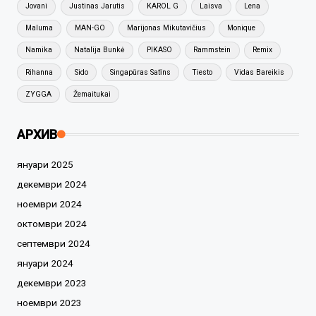
Jovani
Justinas Jarutis
KAROL G
Laisva
Lena
Maluma
MAN-GO
Marijonas Mikutavičius
Monique
Namika
Natalija Bunkė
PIKASO
Rammstein
Remix
Rihanna
Sido
Singapūras Satīns
Tiesto
Vidas Bareikis
ZYGGA
Žemaitukai
АРХИВ
януари 2025
декември 2024
ноември 2024
октомври 2024
септември 2024
януари 2024
декември 2023
ноември 2023