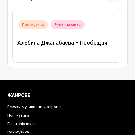
Posted
Поп музика
Руска музика
in
Альбина Джанабаева – Пообещай
ЖАНРОВЕ
Всички музикални жанрове
Поп музика
Electronic music
Рок музика