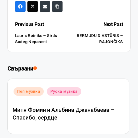
Post
Previous Post
Next Post
navigation
Lauris Reiniks – Sirds
BERMUDU DIVSTŪRIS –
Sadeg Neparasti
RAJONČIKS
Свързани
Posted
Поп музика
Руска музика
in
Митя Фомин и Альбина Джанабаева –
Спасибо, сердце