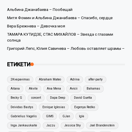
Альбина Джанабаева – Пообещай
Митя Фомин и Альбина Джанабаева – Спасибо, сердце
Вера Брежнева – Девочка моя
ТАМАРА КУТИДЗЕ, СТАС МИХАЙЛОВ – Звезда с глазами
солнца
Григорий Лепс, Юлия Савичева – Любовь оставляет шрамы –
ЕТИКЕТИ
2Kvėpavimas
Abraham Mateo
Adrina
after-party
Aitana
Akvilė
Ana Mena
Avicii
Bahamas
Becky G
concert
Dapa Deep
David Guetta
Deividas Bastys
Enrique Iglesias
Evgenya Redko
Gabrielius Vagelis
GIMS
GJan
Iglė
Inga Jankauskaitė
Jazzu
Jessica Shy
Joel Brandenstein