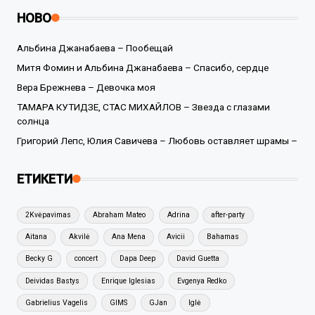
НОВО
Альбина Джанабаева – Пообещай
Митя Фомин и Альбина Джанабаева – Спасибо, сердце
Вера Брежнева – Девочка моя
ТАМАРА КУТИДЗЕ, СТАС МИХАЙЛОВ – Звезда с глазами
солнца
Григорий Лепс, Юлия Савичева – Любовь оставляет шрамы –
ЕТИКЕТИ
2Kvėpavimas
Abraham Mateo
Adrina
after-party
Aitana
Akvilė
Ana Mena
Avicii
Bahamas
Becky G
concert
Dapa Deep
David Guetta
Deividas Bastys
Enrique Iglesias
Evgenya Redko
Gabrielius Vagelis
GIMS
GJan
Iglė