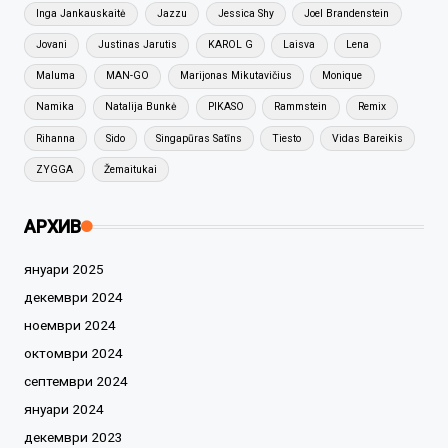
Inga Jankauskaitė
Jazzu
Jessica Shy
Joel Brandenstein
Jovani
Justinas Jarutis
KAROL G
Laisva
Lena
Maluma
MAN-GO
Marijonas Mikutavičius
Monique
Namika
Natalija Bunkė
PIKASO
Rammstein
Remix
Rihanna
Sido
Singapūras Satīns
Tiesto
Vidas Bareikis
ZYGGA
Žemaitukai
АРХИВ
януари 2025
декември 2024
ноември 2024
октомври 2024
септември 2024
януари 2024
декември 2023