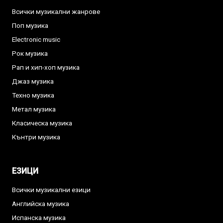
Всички музикални жанрове
Поп музика
Electronic music
Рок музика
Рап и хип-хоп музика
Джаз музика
Техно музика
Метал музика
Класическа музика
Кънтри музика
ЕЗИЦИ
Всички музикални езици
Английска музика
Испанска музика