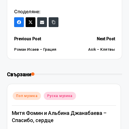
Споделяне:
Post
Previous Post
Next Post
navigation
Роман Исаев – Грация
Asik – Клятвы
Свързани
Posted
Поп музика
Руска музика
in
Митя Фомин и Альбина Джанабаева –
Спасибо, сердце