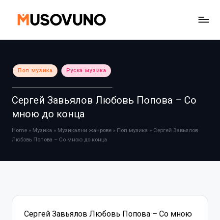
Skip
to
content
Posted
Поп музика
Руска музика
in
Сергей Завьялов Любовь Попова – Со
мною до конца
Home
»
Музика
»
Музикални жанрове
»
Поп музика
»
Сергей Завьялов
Любовь Попова – Со мною до конца
Сергей Завьялов Любовь Попова – Со мною