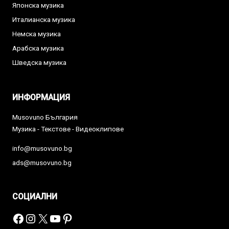
Японска музика
Италианска музика
Немска музика
Арабска музика
Шведска музика
ИНФОРМАЦИЯ
Musovuno България
Музика - Текстове - Видеоклипове
info@musovuno.bg
ads@musovuno.bg
СОЦИАЛНИ
Facebook
Instagram
X
YouTube
Pinterest