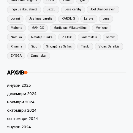
Gabrielius Vagelis
GIMS
GJan
Iglė
Inga Jankauskaitė
Jazzu
Jessica Shy
Joel Brandenstein
Jovani
Justinas Jarutis
KAROL G
Laisva
Lena
Maluma
MAN-GO
Marijonas Mikutavičius
Monique
Namika
Natalija Bunkė
PIKASO
Rammstein
Remix
Rihanna
Sido
Singapūras Satīns
Tiesto
Vidas Bareikis
ZYGGA
Žemaitukai
АРХИВ
януари 2025
декември 2024
ноември 2024
октомври 2024
септември 2024
януари 2024