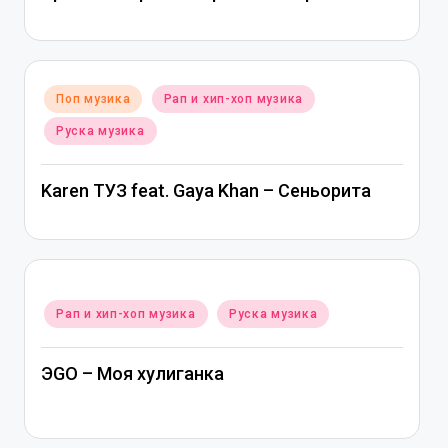
Posted
Поп музика
Рап и хип-хоп музика
in
Руска музика
Karen ТУЗ feat. Gaya Khan – Сеньорита
Posted
Рап и хип-хоп музика
Руска музика
in
ЭGO – Моя хулиганка