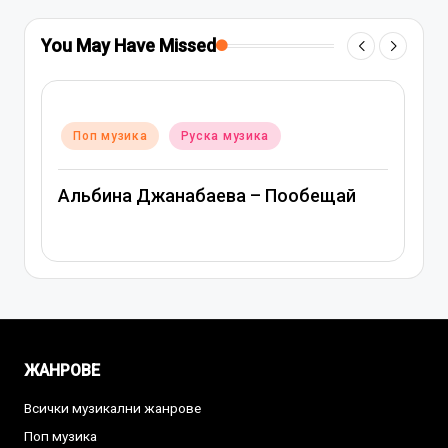
You May Have Missed
Posted
Поп музика
Руска музика
in
Альбина Джанабаева – Пообещай
ЖАНРОВЕ
Всички музикални жанрове
Поп музика