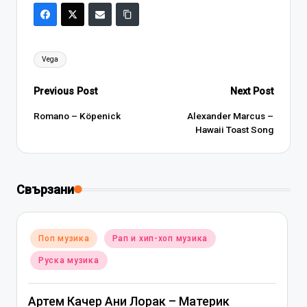
Tags:
Vega
Post
Previous Post
Next Post
navigation
Romano – Köpenick
Alexander Marcus –
Hawaii Toast Song
Свързани
Posted
Поп музика
Рап и хип-хоп музика
in
Руска музика
Артем Качер Ани Лорак – Материк