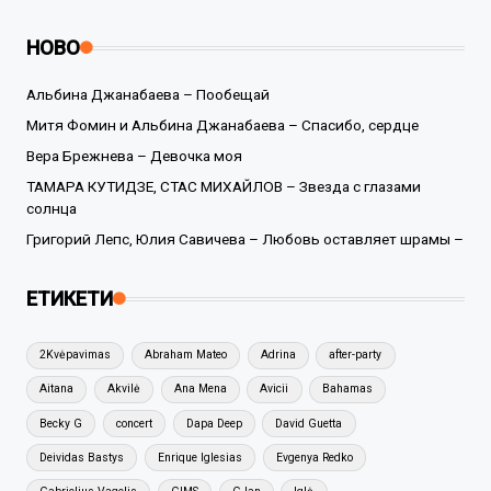
НОВО
Альбина Джанабаева – Пообещай
Митя Фомин и Альбина Джанабаева – Спасибо, сердце
Вера Брежнева – Девочка моя
ТАМАРА КУТИДЗЕ, СТАС МИХАЙЛОВ – Звезда с глазами
солнца
Григорий Лепс, Юлия Савичева – Любовь оставляет шрамы –
ЕТИКЕТИ
2Kvėpavimas
Abraham Mateo
Adrina
after-party
Aitana
Akvilė
Ana Mena
Avicii
Bahamas
Becky G
concert
Dapa Deep
David Guetta
Deividas Bastys
Enrique Iglesias
Evgenya Redko