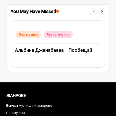
You May Have Missed
Posted
Поп музика
Руска музика
in
Митя Фомин и Альбина Джанабаева –
Спасибо, сердце
ЖАНРОВЕ
Всички музикални жанрове
Поп музика