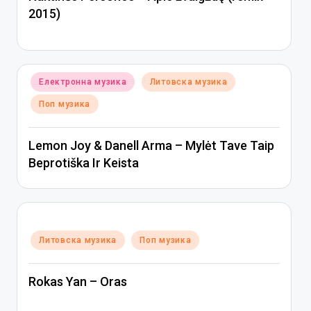
2015)
Posted
Електронна музика
Литовска музика
in
Поп музика
Lemon Joy & Danell Arma – Mylėt Tave Taip
Beprotiška Ir Keista
Posted
Литовска музика
Поп музика
in
Rokas Yan – Oras