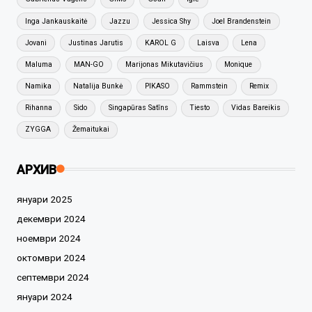
Inga Jankauskaitė
Jazzu
Jessica Shy
Joel Brandenstein
Jovani
Justinas Jarutis
KAROL G
Laisva
Lena
Maluma
MAN-GO
Marijonas Mikutavičius
Monique
Namika
Natalija Bunkė
PIKASO
Rammstein
Remix
Rihanna
Sido
Singapūras Satīns
Tiesto
Vidas Bareikis
ZYGGA
Žemaitukai
АРХИВ
януари 2025
декември 2024
ноември 2024
октомври 2024
септември 2024
януари 2024