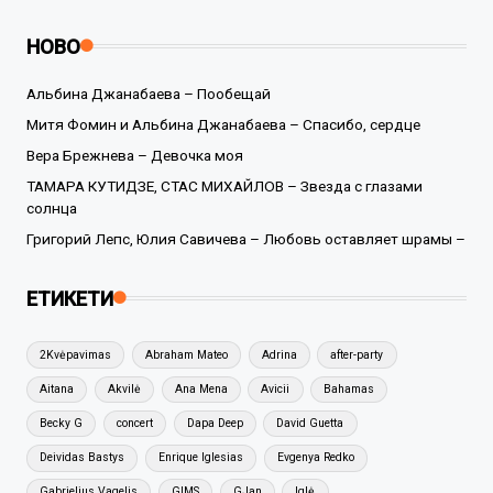
НОВО
Альбина Джанабаева – Пообещай
Митя Фомин и Альбина Джанабаева – Спасибо, сердце
Вера Брежнева – Девочка моя
ТАМАРА КУТИДЗЕ, СТАС МИХАЙЛОВ – Звезда с глазами
солнца
Григорий Лепс, Юлия Савичева – Любовь оставляет шрамы –
ЕТИКЕТИ
2Kvėpavimas
Abraham Mateo
Adrina
after-party
Aitana
Akvilė
Ana Mena
Avicii
Bahamas
Becky G
concert
Dapa Deep
David Guetta
Deividas Bastys
Enrique Iglesias
Evgenya Redko
Gabrielius Vagelis
GIMS
GJan
Iglė