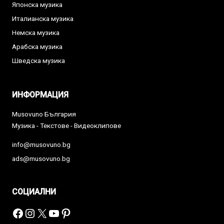
Японска музика
Италианска музика
Немска музика
Арабска музика
Шведска музика
ИНФОРМАЦИЯ
Musovuno България
Музика - Текстове - Видеоклипове
info@musovuno.bg
ads@musovuno.bg
СОЦИАЛНИ
Facebook
Instagram
X
YouTube
Pinterest