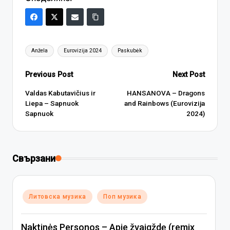
Tags:
Anžela
Eurovizija 2024
Paskubėk
Post
Previous Post
Next Post
navigation
Valdas Kabutavičius ir
HANSANOVA – Dragons
Liepa – Sapnuok
and Rainbows (Eurovizija
Sapnuok
2024)
Свързани
Posted
Литовска музика
Поп музика
in
Naktinės Personos – Apie žvaigždę (remix