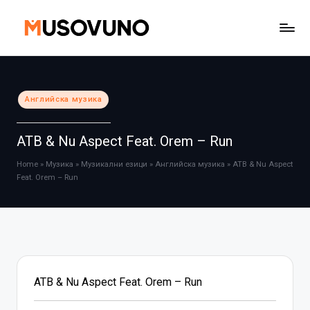
Skip
to
content
Posted
Английска музика
in
ATB & Nu Aspect Feat. Orem – Run
Home
»
Музика
»
Музикални езици
»
Английска музика
»
ATB & Nu Aspect
Feat. Orem – Run
ATB & Nu Aspect Feat. Orem – Run