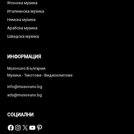
Японска музика
Италианска музика
Немска музика
Арабска музика
Шведска музика
ИНФОРМАЦИЯ
Musovuno България
Музика - Текстове - Видеоклипове
info@musovuno.bg
ads@musovuno.bg
СОЦИАЛНИ
Facebook
Instagram
X
YouTube
Pinterest