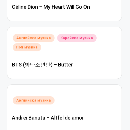
Céline Dion – My Heart Will Go On
Posted
Английска музика
Корейска музика
in
Поп музика
BTS (방탄소년단) – Butter
Posted
Английска музика
in
Andrei Banuta – Altfel de amor