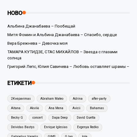
НОВО
Альбина Джанабаева – Пообещай
Митя Фомин и Альбина Джанабаева – Спасибо, сердце
Вера Брежнева – Девочка моя
ТАМАРА КУТИДЗЕ, СТАС МИХАЙЛОВ – Звезда с глазами
солнца
Григорий Лепс, Юлия Савичева – Любовь оставляет шрамы –
ЕТИКЕТИ
2Kvėpavimas
Abraham Mateo
Adrina
after-party
Aitana
Akvilė
Ana Mena
Avicii
Bahamas
Becky G
concert
Dapa Deep
David Guetta
Deividas Bastys
Enrique Iglesias
Evgenya Redko
Gabrielius Vagelis
GIMS
GJan
Iglė