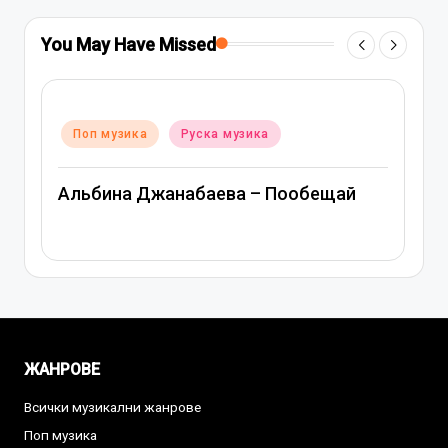
You May Have Missed
Posted
Поп музика
Руска музика
in
Митя Фомин и Альбина Джанабаева –
й
Спасибо, сердце
ЖАНРОВЕ
Всички музикални жанрове
Поп музика