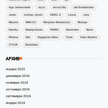
Inga Jankauskaitė
Jazzu
Jessica Shy
Joel Brandenstein
Jovani
Justinas Jarutis
KAROL G
Laisva
Lena
Maluma
MAN-GO
Marijonas Mikutavičius
Monique
Namika
Natalija Bunkė
PIKASO
Rammstein
Remix
Rihanna
Sido
Singapūras Satīns
Tiesto
Vidas Bareikis
ZYGGA
Žemaitukai
АРХИВ
януари 2025
декември 2024
ноември 2024
октомври 2024
септември 2024
януари 2024