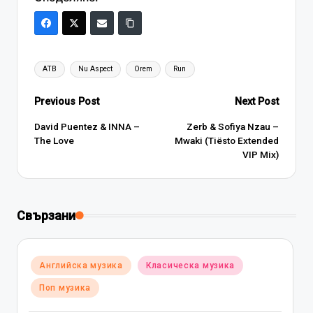
Tags:
ATB
Nu Aspect
Orem
Run
Post
Previous Post
Next Post
navigation
David Puentez & INNA –
Zerb & Sofiya Nzau –
The Love
Mwaki (Tiësto Extended
VIP Mix)
Свързани
Posted
Английска музика
Класическа музика
in
Поп музика