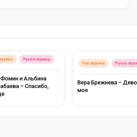
Post
зика
По
Posted
Поп музика
Руска музика
in
in
на
ТАМ
Вера Брежнева – Девочка
о,
МИХ
моя
гла