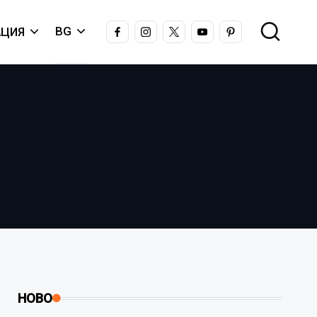
FACEBOOK
INSTAGRAM
X
YOUTUBE
PINTEREST
BG
ЦИЯ
НОВО