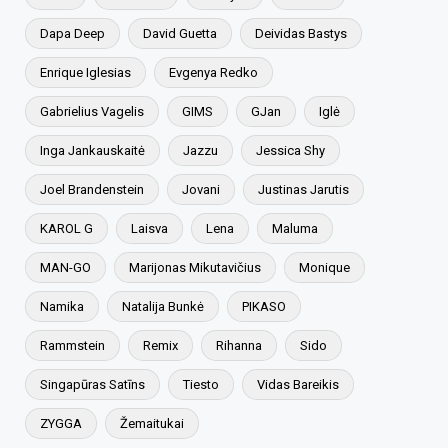
Dapa Deep
David Guetta
Deividas Bastys
Enrique Iglesias
Evgenya Redko
Gabrielius Vagelis
GIMS
GJan
Iglė
Inga Jankauskaitė
Jazzu
Jessica Shy
Joel Brandenstein
Jovani
Justinas Jarutis
KAROL G
Laisva
Lena
Maluma
MAN-GO
Marijonas Mikutavičius
Monique
Namika
Natalija Bunkė
PIKASO
Rammstein
Remix
Rihanna
Sido
Singapūras Satīns
Tiesto
Vidas Bareikis
ZYGGA
Žemaitukai