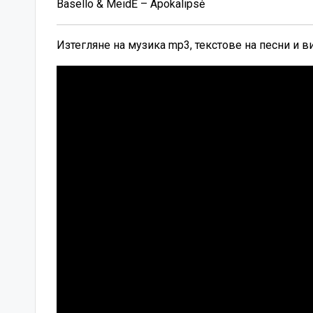
Bäsello & MeidĖ – Apokalipsė
Изтегляне на музика mp3, текстове на песни и 