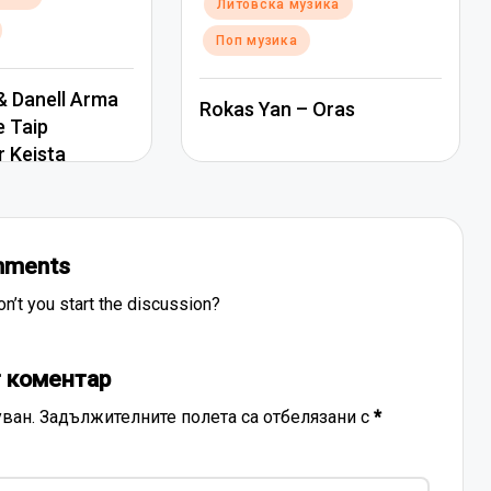
Posted
Литовска музика
in
Поп музика
 Danell Arma
Rokas Yan – Oras
e Taip
r Keista
ments
’t you start the discussion?
 коментар
ван.
Задължителните полета са отбелязани с
*