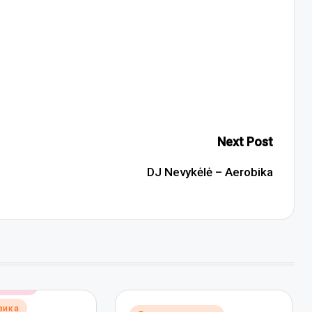
Next Post
DJ Nevykėlė – Aerobika
музика
зика