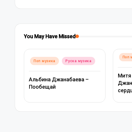
You May Have Missed
Posted
Поп музика
Руска му
d
 музика
Руска музика
in
Митя Фомин и Альби
ина Джанабаева –
Джанабаева – Спасиб
бещай
сердце