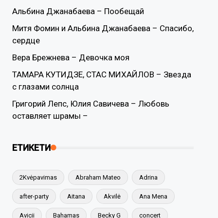
Альбина Джанабаева – Пообещай
Митя Фомин и Альбина Джанабаева – Спасибо,
сердце
Вера Брежнева – Девочка моя
ТАМАРА КУТИДЗЕ, СТАС МИХАЙЛОВ – Звезда
с глазами солнца
Григорий Лепс, Юлия Савичева – Любовь
оставляет шрамы –
ЕТИКЕТИ
2Kvėpavimas
Abraham Mateo
Adrina
after-party
Aitana
Akvilė
Ana Mena
Avicii
Bahamas
Becky G
concert