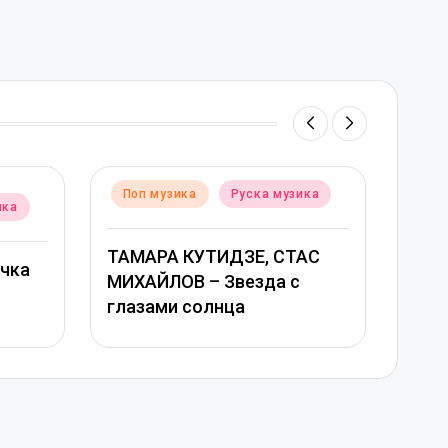
ed
Posted
п музика
Руска музика
Поп музика
Руска м
in
АРА КУТИДЗЕ, СТАС
Григорий Лепс, Юлия
АЙЛОВ – Звезда с
Савичева – Любовь
зами солнца
оставляет шрамы –