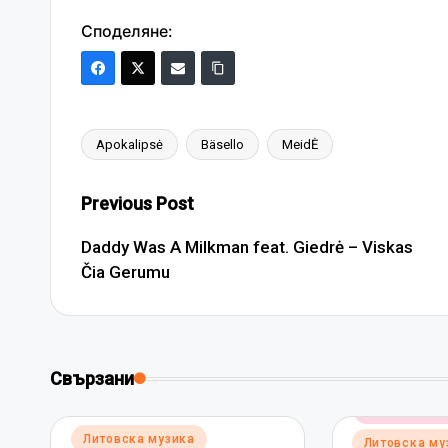
Споделяне:
Apokalipsė
Bäsello
MeidĖ
Tags:
Post
Previous Post
navigation
Daddy Was A Milkman feat. Giedrė – Viskas
Čia Gerumu
Свързани
Posted
Електронна 
in
Posted
Литовска музика
Литовска му