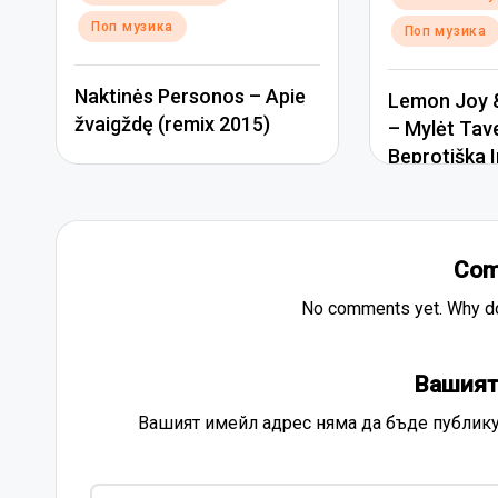
in
Поп музика
Поп музика
Naktinės Personos – Apie
Lemon Joy &
žvaigždę (remix 2015)
– Mylėt Tav
Beprotiška I
Com
No comments yet. Why don
Вашият
Вашият имейл адрес няма да бъде публику