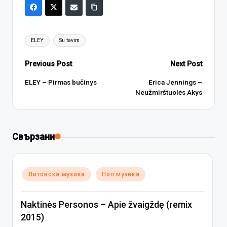
Tags:
ELEY
Su tavim
Post
Previous Post
Next Post
navigation
ELEY – Pirmas bučinys
Erica Jennings –
Neužmirštuolės Akys
Свързани
Posted
Литовска музика
Поп музика
in
Naktinės Personos – Apie žvaigždę (remix
2015)