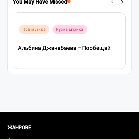
You May Have Missed
Posted
Поп музика
Руска музика
in
Митя Фомин и Альбина Джанабаева –
й
Спасибо, сердце
ЖАНРОВЕ