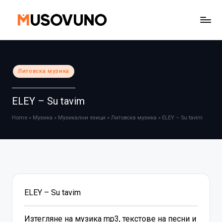
Skip
to
content
Posted
Литовска музика
in
ELEY – Su tavim
Home
»
Музика
»
Музикални езици
»
Литовска музика
»
ELEY – Su tavim
ELEY – Su tavim
Изтегляне на музика mp3, текстове на песни и