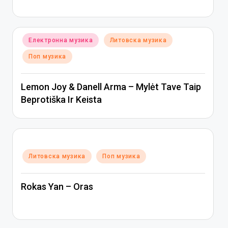
Posted
Електронна музика
Литовска музика
in
Поп музика
Lemon Joy & Danell Arma – Mylėt Tave Taip
Beprotiška Ir Keista
Posted
Литовска музика
Поп музика
in
Rokas Yan – Oras