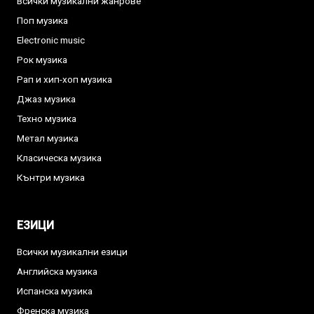
Всички музикални жанрове
Поп музика
Electronic music
Рок музика
Рап и хип-хоп музика
Джаз музика
Техно музика
Метал музика
Класическа музика
Кънтри музика
ЕЗИЦИ
Всички музикални езици
Английска музика
Испанска музика
Френска музика