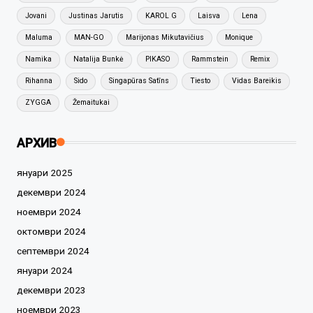
Jovani
Justinas Jarutis
KAROL G
Laisva
Lena
Maluma
MAN-GO
Marijonas Mikutavičius
Monique
Namika
Natalija Bunkė
PIKASO
Rammstein
Remix
Rihanna
Sido
Singapūras Satīns
Tiesto
Vidas Bareikis
ZYGGA
Žemaitukai
АРХИВ
януари 2025
декември 2024
ноември 2024
октомври 2024
септември 2024
януари 2024
декември 2023
ноември 2023