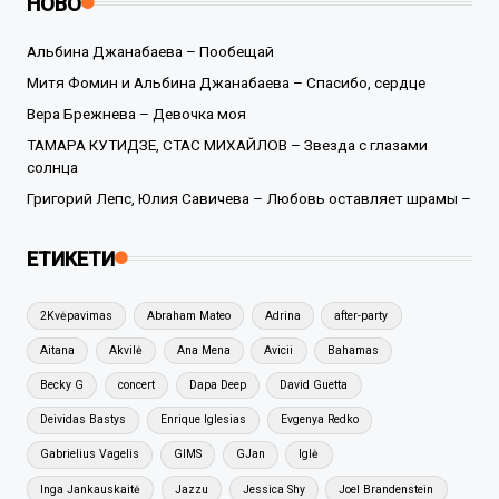
НОВО
Альбина Джанабаева – Пообещай
Митя Фомин и Альбина Джанабаева – Спасибо, сердце
Вера Брежнева – Девочка моя
ТАМАРА КУТИДЗЕ, СТАС МИХАЙЛОВ – Звезда с глазами
солнца
Григорий Лепс, Юлия Савичева – Любовь оставляет шрамы –
ЕТИКЕТИ
2Kvėpavimas
Abraham Mateo
Adrina
after-party
Aitana
Akvilė
Ana Mena
Avicii
Bahamas
Becky G
concert
Dapa Deep
David Guetta
Deividas Bastys
Enrique Iglesias
Evgenya Redko
Gabrielius Vagelis
GIMS
GJan
Iglė
Inga Jankauskaitė
Jazzu
Jessica Shy
Joel Brandenstein