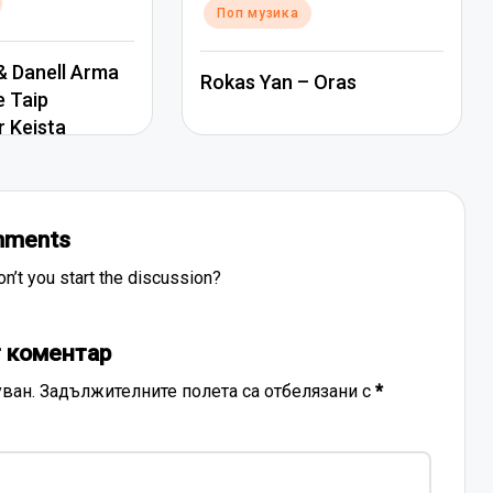
Поп музика
 Danell Arma
Rokas Yan – Oras
e Taip
r Keista
ments
’t you start the discussion?
 коментар
ван.
Задължителните полета са отбелязани с
*