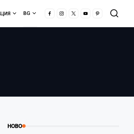
FACEBOOK
INSTAGRAM
X
YOUTUBE
PINTEREST
BG
ЦИЯ
НОВО