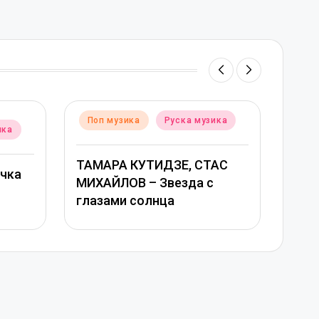
Posted
 музика
Поп музика
Руска музика
in
P
i
 СТАС
Григорий Лепс, Юлия
а с
Савичева – Любовь
оставляет шрамы –