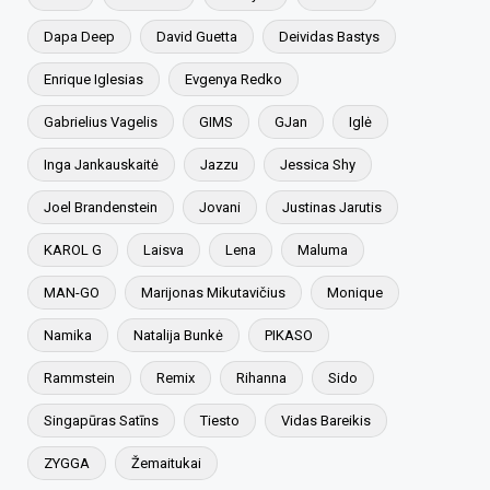
Dapa Deep
David Guetta
Deividas Bastys
Enrique Iglesias
Evgenya Redko
Gabrielius Vagelis
GIMS
GJan
Iglė
Inga Jankauskaitė
Jazzu
Jessica Shy
Joel Brandenstein
Jovani
Justinas Jarutis
KAROL G
Laisva
Lena
Maluma
MAN-GO
Marijonas Mikutavičius
Monique
Namika
Natalija Bunkė
PIKASO
Rammstein
Remix
Rihanna
Sido
Singapūras Satīns
Tiesto
Vidas Bareikis
ZYGGA
Žemaitukai