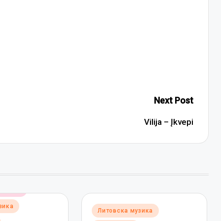
Next Post
Vilija – Įkvepi
музика
зика
Posted
Литовска музика
in