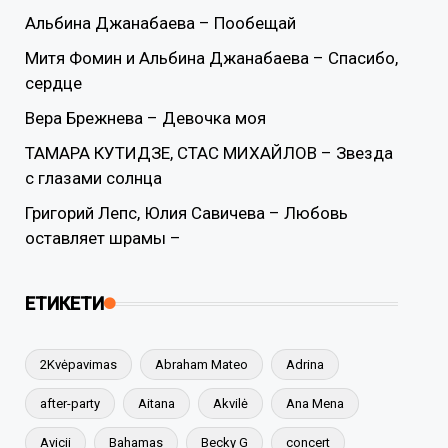
Альбина Джанабаева – Пообещай
Митя Фомин и Альбина Джанабаева – Спасибо,
сердце
Вера Брежнева – Девочка моя
ТАМАРА КУТИДЗЕ, СТАС МИХАЙЛОВ – Звезда
с глазами солнца
Григорий Лепс, Юлия Савичева – Любовь
оставляет шрамы –
ЕТИКЕТИ
2Kvėpavimas
Abraham Mateo
Adrina
after-party
Aitana
Akvilė
Ana Mena
Avicii
Bahamas
Becky G
concert