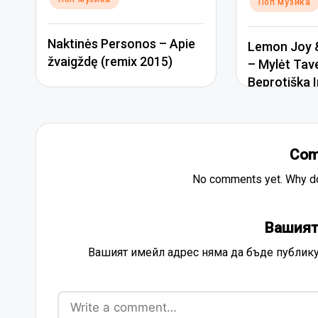
Поп музика
Naktinės Personos – Apie
Lemon Joy &
žvaigždę (remix 2015)
– Mylėt Tav
Beprotiška I
Com
No comments yet. Why don
Вашият
Вашият имейл адрес няма да бъде публику