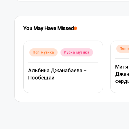
You May Have Missed
Posted
Поп музика
Руска музика
Po
музика
in
in
Митя Фомин и Альбина
ва –
В
Джанабаева – Спасибо,
м
сердце