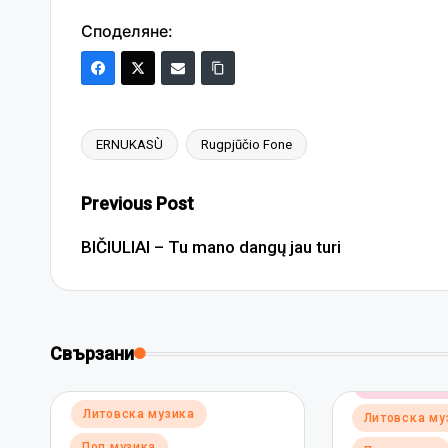
Споделяне:
ERNUKASÙ
Rugpjūčio Fone
Tags:
Post
Previous Post
navigation
BIČIULIAI – Tu mano dangų jau turi
Свързани
Posted
Електронна 
in
Posted
Литовска музика
Литовска му
in
Поп музика