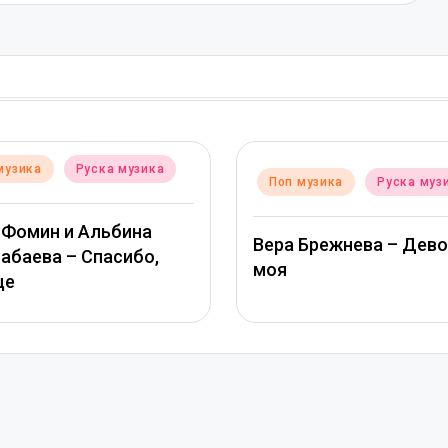
Posted
Поп музика
Руска
sted
Поп музика
Руска музика
in
ТАМАРА КУТИДЗЕ,
ера Брежнева – Девочка
МИХАЙЛОВ – Звезд
оя
глазами солнца