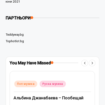
юни 2021
ПАРТНЬОРИ
Teddyway.bg
Tophotlot.bg
You May Have Missed
Posted
Поп музика
Руска музика
in
Митя Фомин и Альбина Джанабаева
бещай
Спасибо, сердце