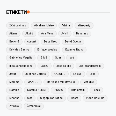
ЕТИКЕТИ
2Kvėpavimas
Abraham Mateo
Adrina
after-party
Aitana
Akvilė
Ana Mena
Avicii
Bahamas
Becky G
concert
Dapa Deep
David Guetta
Deividas Bastys
Enrique Iglesias
Evgenya Redko
Gabrielius Vagelis
GIMS
GJan
Iglė
Inga Jankauskaitė
Jazzu
Jessica Shy
Joel Brandenstein
Jovani
Justinas Jarutis
KAROL G
Laisva
Lena
Maluma
MAN-GO
Marijonas Mikutavičius
Monique
Namika
Natalija Bunkė
PIKASO
Rammstein
Remix
Rihanna
Sido
Singapūras Satīns
Tiesto
Vidas Bareikis
ZYGGA
Žemaitukai