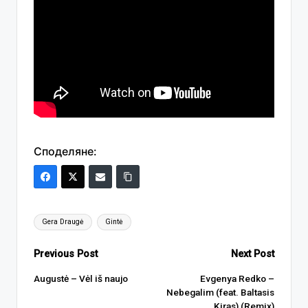
Споделяне:
Tags:
Gera Draugė
Gintė
Post
Previous Post
Next Post
navigation
Augustė – Vėl iš naujo
Evgenya Redko –
Nebegalim (feat. Baltasis
Kiras) (Remix)