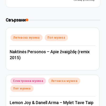
Свързани
Posted
Литовска музика
Поп музика
in
Naktinės Personos – Apie žvaigždę (remix
2015)
Posted
Електронна музика
Литовска музика
in
Поп музика
Lemon Joy & Danell Arma – Mylėt Tave Taip