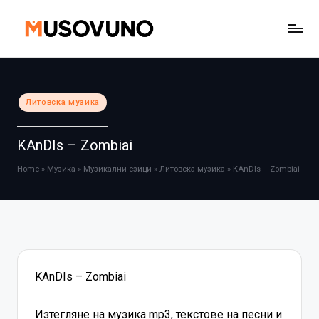
Skip
to
content
Posted
Литовска музика
in
KAnDIs – Zombiai
Home
»
Музика
»
Музикални езици
»
Литовска музика
»
KAnDIs – Zombiai
KAnDIs – Zombiai
Изтегляне на музика mp3, текстове на песни и