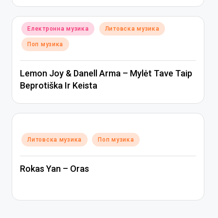
Posted
Електронна музика
Литовска музика
in
Поп музика
Lemon Joy & Danell Arma – Mylėt Tave Taip
Beprotiška Ir Keista
Posted
Литовска музика
Поп музика
in
Rokas Yan – Oras