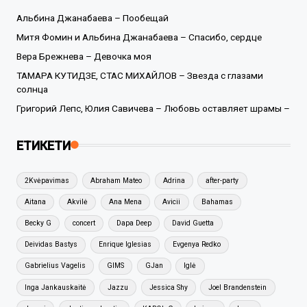
Альбина Джанабаева – Пообещай
Митя Фомин и Альбина Джанабаева – Спасибо, сердце
Вера Брежнева – Девочка моя
ТАМАРА КУТИДЗЕ, СТАС МИХАЙЛОВ – Звезда с глазами
солнца
Григорий Лепс, Юлия Савичева – Любовь оставляет шрамы –
ЕТИКЕТИ
2Kvėpavimas
Abraham Mateo
Adrina
after-party
Aitana
Akvilė
Ana Mena
Avicii
Bahamas
Becky G
concert
Dapa Deep
David Guetta
Deividas Bastys
Enrique Iglesias
Evgenya Redko
Gabrielius Vagelis
GIMS
GJan
Iglė
Inga Jankauskaitė
Jazzu
Jessica Shy
Joel Brandenstein