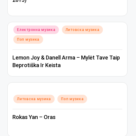
Posted
Електронна музика
Литовска музика
in
Поп музика
Lemon Joy & Danell Arma – Mylėt Tave Taip
Beprotiška Ir Keista
Posted
Литовска музика
Поп музика
in
Rokas Yan – Oras