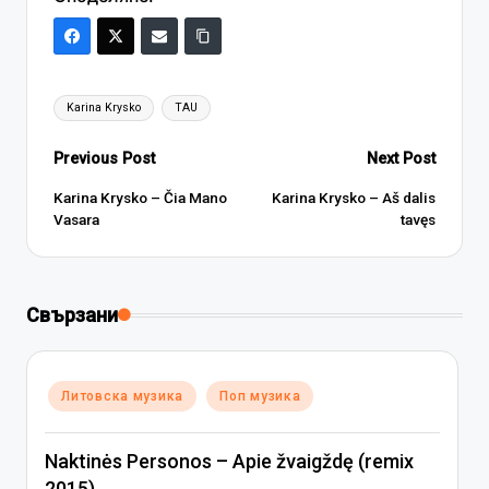
Tags:
Karina Krysko
TAU
Post
Previous Post
Next Post
navigation
Karina Krysko – Čia Mano
Karina Krysko – Aš dalis
Vasara
tavęs
Свързани
Posted
Литовска музика
Поп музика
in
Naktinės Personos – Apie žvaigždę (remix
2015)