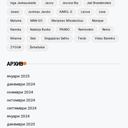
Inga Jankauskaitė
Jazzu
Jessica Shy
Joel Brandenstein
Jovani
Justinas Jarutis
KAROL G
Laisva
Lena
Maluma
MAN-GO
Marijonas Mikutavičius
Monique
Namika
Natalija Bunkė
PIKASO
Rammstein
Remix
Rihanna
Sido
Singapūras Satīns
Tiesto
Vidas Bareikis
ZYGGA
Žemaitukai
АРХИВ
януари 2025
декември 2024
ноември 2024
октомври 2024
септември 2024
януари 2024
декември 2023