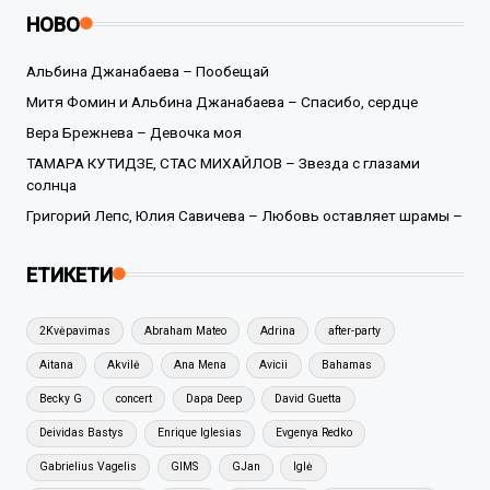
НОВО
Альбина Джанабаева – Пообещай
Митя Фомин и Альбина Джанабаева – Спасибо, сердце
Вера Брежнева – Девочка моя
ТАМАРА КУТИДЗЕ, СТАС МИХАЙЛОВ – Звезда с глазами
солнца
Григорий Лепс, Юлия Савичева – Любовь оставляет шрамы –
ЕТИКЕТИ
2Kvėpavimas
Abraham Mateo
Adrina
after-party
Aitana
Akvilė
Ana Mena
Avicii
Bahamas
Becky G
concert
Dapa Deep
David Guetta
Deividas Bastys
Enrique Iglesias
Evgenya Redko
Gabrielius Vagelis
GIMS
GJan
Iglė