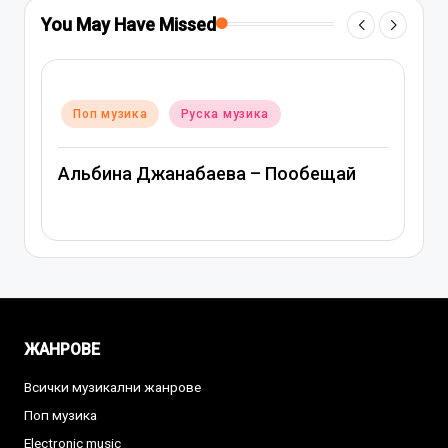
You May Have Missed
Posted
Поп музика
Руска музика
ка
in
Митя Фомин и Альбина Джана
– Пообещай
Спасибо, сердце
ЖАНРОВЕ
Всички музикални жанрове
Поп музика
Electronic music