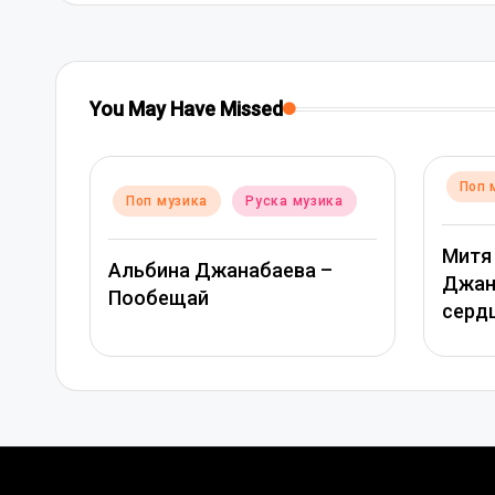
You May Have Missed
Posted
Поп музика
Руска му
d
 музика
Руска музика
in
Митя Фомин и Альби
ина Джанабаева –
Джанабаева – Спасиб
бещай
сердце