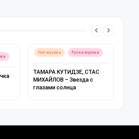
ed
Posted
п музика
Руска музика
Поп музика
Руска м
in
АРА КУТИДЗЕ, СТАС
Григорий Лепс, Юлия
АЙЛОВ – Звезда с
Савичева – Любовь
зами солнца
оставляет шрамы –