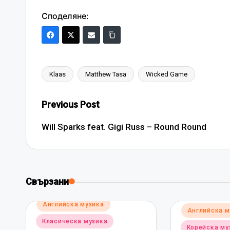
Споделяне:
Klaas
Matthew Tasa
Wicked Game
Tags:
Post
Previous Post
navigation
Will Sparks feat. Gigi Russ – Round Round
Свързани
Posted
Английска музика
Posted
Английска м
in
in
Класическа музика
Корейска му