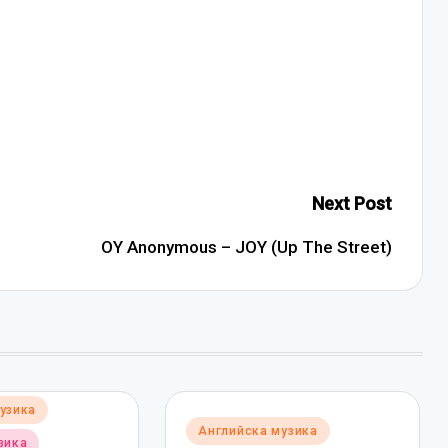
Next Post
OY Anonymous – JOY (Up The Street)
узика
Posted
Английска музика
зика