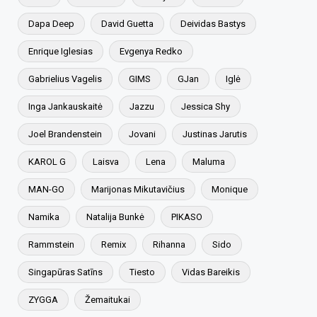
Dapa Deep
David Guetta
Deividas Bastys
Enrique Iglesias
Evgenya Redko
Gabrielius Vagelis
GIMS
GJan
Iglė
Inga Jankauskaitė
Jazzu
Jessica Shy
Joel Brandenstein
Jovani
Justinas Jarutis
KAROL G
Laisva
Lena
Maluma
MAN-GO
Marijonas Mikutavičius
Monique
Namika
Natalija Bunkė
PIKASO
Rammstein
Remix
Rihanna
Sido
Singapūras Satīns
Tiesto
Vidas Bareikis
ZYGGA
Žemaitukai