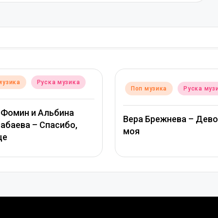
Post
зика
По
Posted
Поп музика
Руска музика
in
in
на
ТАМ
Вера Брежнева – Девочка
о,
МИХ
моя
гла