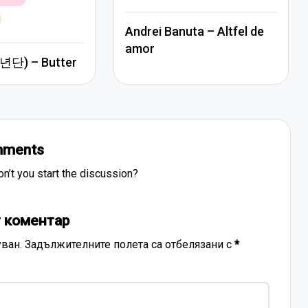
in
Andrei Banuta – Altfel de
amor
단) – Butter
ments
’t you start the discussion?
 коментар
ван.
Задължителните полета са отбелязани с
*