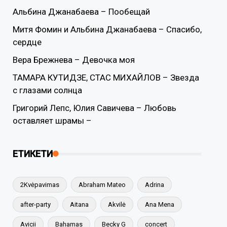
Альбина Джанабаева – Пообещай
Митя Фомин и Альбина Джанабаева – Спасибо,
сердце
Вера Брежнева – Девочка моя
ТАМАРА КУТИДЗЕ, СТАС МИХАЙЛОВ – Звезда
с глазами солнца
Григорий Лепс, Юлия Савичева – Любовь
оставляет шрамы –
ЕТИКЕТИ
2Kvėpavimas
Abraham Mateo
Adrina
after-party
Aitana
Akvilė
Ana Mena
Avicii
Bahamas
Becky G
concert