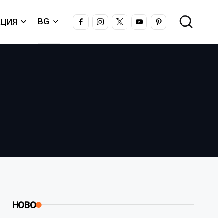
FACEBOOK
INSTAGRAM
X
YOUTUBE
PINTEREST
BG
ЦИЯ
НОВО