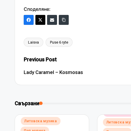
Споделяне:
Laisva
Puse 6 ryte
Tags:
Post
Previous Post
navigation
Lady Caramel – Kosmosas
Свързани
Posted
Електронна 
in
Posted
Литовска музика
Литовска му
in
Поп музика