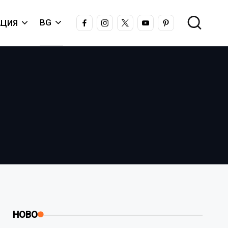
FACEBOOK
INSTAGRAM
X
YOUTUBE
PINTEREST
BG
ЦИЯ
НОВО