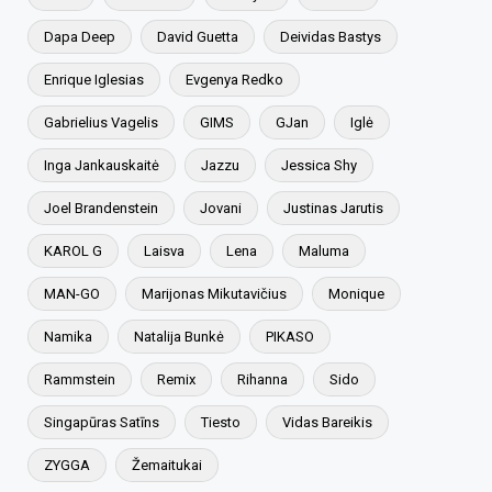
Dapa Deep
David Guetta
Deividas Bastys
Enrique Iglesias
Evgenya Redko
Gabrielius Vagelis
GIMS
GJan
Iglė
Inga Jankauskaitė
Jazzu
Jessica Shy
Joel Brandenstein
Jovani
Justinas Jarutis
KAROL G
Laisva
Lena
Maluma
MAN-GO
Marijonas Mikutavičius
Monique
Namika
Natalija Bunkė
PIKASO
Rammstein
Remix
Rihanna
Sido
Singapūras Satīns
Tiesto
Vidas Bareikis
ZYGGA
Žemaitukai