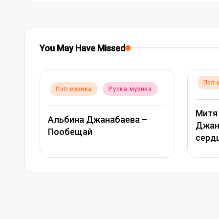
You May Have Missed
Posted
Поп музика
Руска музика
Poste
ика
Поп
in
in
Митя Фомин и Альбина
–
Вера
Джанабаева – Спасибо,
моя
сердце