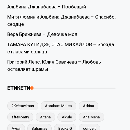
Альбина Джанабаева – Пообещай
Митя Фомин и Альбина Джанабаева – Спасибо,
сердце
Вера Брежнева – Девочка моя
ТАМАРА КУТИДЗЕ, СТАС МИХАЙЛОВ – Звезда
с глазами солнца
Григорий Лепс, Юлия Савичева – Любовь
оставляет шрамы –
ЕТИКЕТИ
2Kvėpavimas
Abraham Mateo
Adrina
after-party
Aitana
Akvilė
Ana Mena
Avicii
Bahamas
Becky G
concert