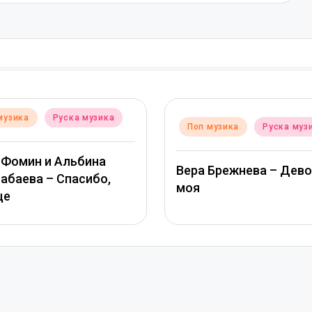
Posted
Поп музика
Руска му
d
 музика
Руска музика
in
ТАМАРА КУТИДЗЕ, С
 Брежнева – Девочка
МИХАЙЛОВ – Звезда 
глазами солнца