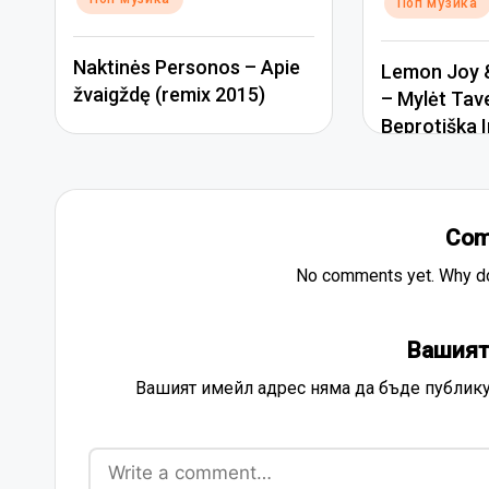
Поп музика
Naktinės Personos – Apie
Lemon Joy &
žvaigždę (remix 2015)
– Mylėt Tav
Beprotiška I
Com
No comments yet. Why don
Вашият
Вашият имейл адрес няма да бъде публику