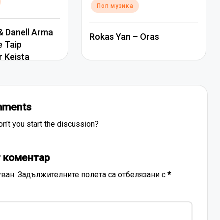
Поп музика
 Danell Arma
Rokas Yan – Oras
e Taip
r Keista
ments
’t you start the discussion?
 коментар
ван.
Задължителните полета са отбелязани с
*