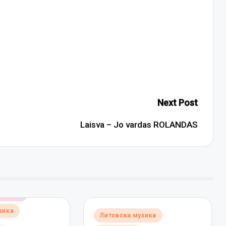
Next Post
Laisva – Jo vardas ROLANDAS
музика
зика
Posted
Литовска музика
in