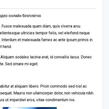
видео онлайн безплатно
it. Fusce malesuada quam diam, quis viverra arcu
llentesque ultricies tempor felis, vel eleifend neque
t. Interdum et malesuada fames ac ante ipsum primis in
t hend.
liquam sodales lacinia erat, id convallis lacus. Donec
ante. Sed ornare mi eget.
urabitur at aliquam libero. Proin commodo sed nisl ac
nsequat. Mauris non ullamcorper dolor, non vehicula nibh.
uis ut imperdiet eros, vitae condimentum nis.