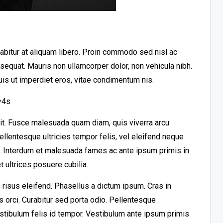
urabitur at aliquam libero. Proin commodo sed nisl ac
nsequat. Mauris non ullamcorper dolor, non vehicula nibh.
uis ut imperdiet eros, vitae condimentum nis.
=4s
lit. Fusce malesuada quam diam, quis viverra arcu
llentesque ultricies tempor felis, vel eleifend neque
t. Interdum et malesuada fames ac ante ipsum primis in
 ultrices posuere cubilia.
risus eleifend. Phasellus a dictum ipsum. Cras in
es orci. Curabitur sed porta odio. Pellentesque
stibulum felis id tempor. Vestibulum ante ipsum primis