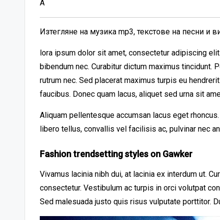
A
Изтегляне на музика mp3, текстове на песни и 
lora ipsum dolor sit amet, consectetur adipiscing el
bibendum nec. Curabitur dictum maximus tincidunt. Pe
rutrum nec. Sed placerat maximus turpis eu hendreri
faucibus. Donec quam lacus, aliquet sed urna sit ame
Aliquam pellentesque accumsan lacus eget rhoncus. A
libero tellus, convallis vel facilisis ac, pulvinar nec 
Fashion trendsetting styles on Gawker
Vivamus lacinia nibh dui, at lacinia ex interdum ut. C
consectetur. Vestibulum ac turpis in orci volutpat co
Sed malesuada justo quis risus vulputate porttitor. D