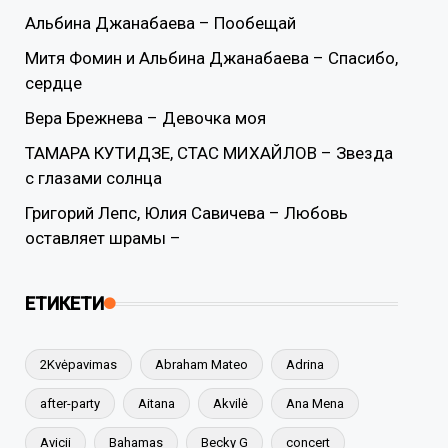
Альбина Джанабаева – Пообещай
Митя Фомин и Альбина Джанабаева – Спасибо,
сердце
Вера Брежнева – Девочка моя
ТАМАРА КУТИДЗЕ, СТАС МИХАЙЛОВ – Звезда
с глазами солнца
Григорий Лепс, Юлия Савичева – Любовь
оставляет шрамы –
ЕТИКЕТИ
2Kvėpavimas
Abraham Mateo
Adrina
after-party
Aitana
Akvilė
Ana Mena
Avicii
Bahamas
Becky G
concert