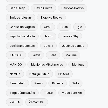
Dapa Deep
David Guetta
Deividas Bastys
Enrique Iglesias
Evgenya Redko
Gabrielius Vagelis
GIMS
GJan
Iglė
Inga Jankauskaitė
Jazzu
Jessica Shy
Joel Brandenstein
Jovani
Justinas Jarutis
KAROL G
Laisva
Lena
Maluma
MAN-GO
Marijonas Mikutavičius
Monique
Namika
Natalija Bunkė
PIKASO
Rammstein
Remix
Rihanna
Sido
Singapūras Satīns
Tiesto
Vidas Bareikis
ZYGGA
Žemaitukai