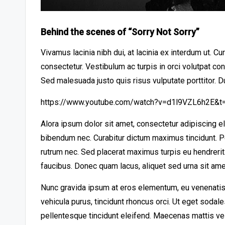
Behind the scenes of “Sorry Not Sorry”
Vivamus lacinia nibh dui, at lacinia ex interdum ut. C
consectetur. Vestibulum ac turpis in orci volutpat co
Sed malesuada justo quis risus vulputate porttitor. D
https://www.youtube.com/watch?v=d1l9VZL6h2E&t
Alora ipsum dolor sit amet, consectetur adipiscing e
bibendum nec. Curabitur dictum maximus tincidunt. Pe
rutrum nec. Sed placerat maximus turpis eu hendreri
faucibus. Donec quam lacus, aliquet sed urna sit amet
Nunc gravida ipsum at eros elementum, eu venenatis 
vehicula purus, tincidunt rhoncus orci. Ut eget sodal
pellentesque tincidunt eleifend. Maecenas mattis ve