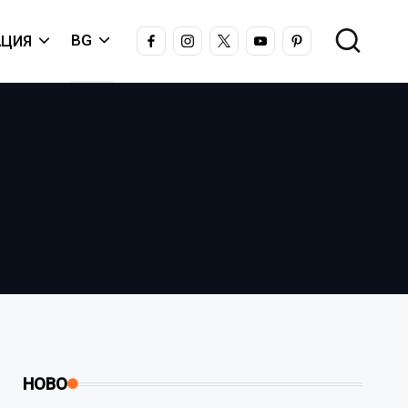
FACEBOOK
INSTAGRAM
X
YOUTUBE
PINTEREST
BG
ЦИЯ
НОВО