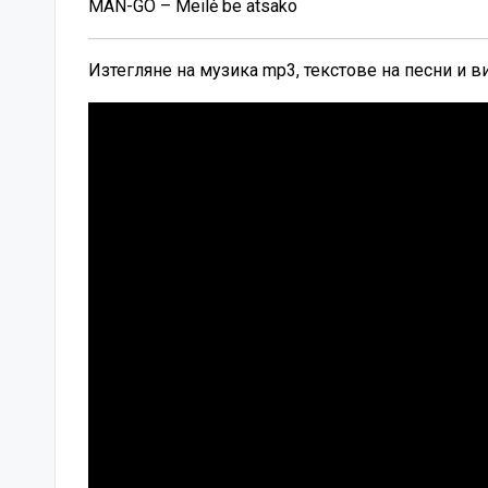
MAN-GO – Meilė be atsako
Изтегляне на музика mp3, текстове на песни и 