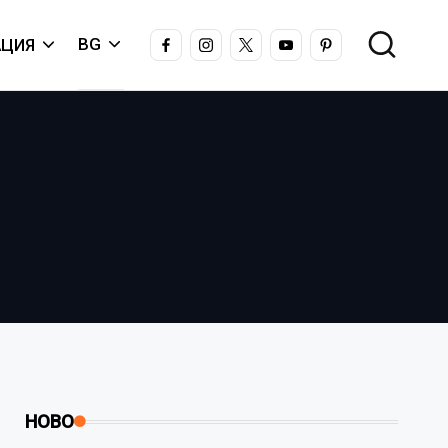
FACEBOOK
INSTAGRAM
X
YOUTUBE
PINTEREST
BG
ЦИЯ
НОВО