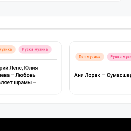
музика
Руска музика
Posted
Поп музика
Руска муз
in
рий Лепс, Юлия
чева – Любовь
Ани Лорак — Сумасше
вляет шрамы –