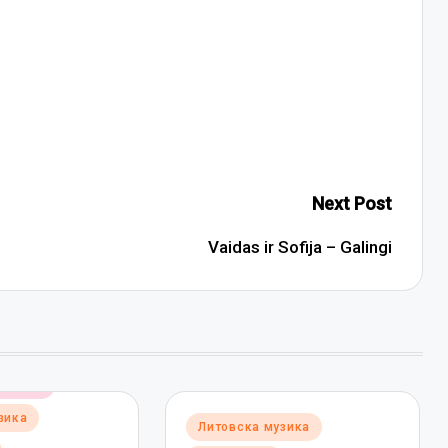
Next Post
Vaidas ir Sofija – Galingi
музика
зика
Posted
Литовска музика
in