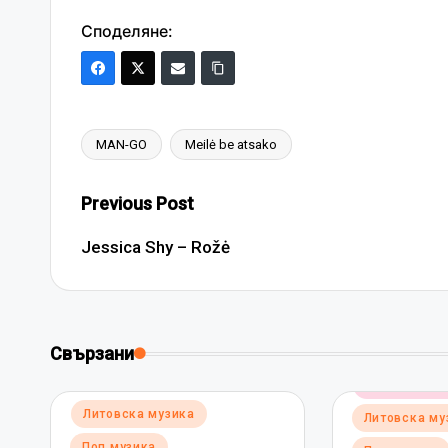
Споделяне:
MAN-GO
Meilė be atsako
Tags:
Post
Previous Post
navigation
Jessica Shy – Rožė
Свързани
Posted
Електронна 
in
Posted
Литовска музика
Литовска му
in
Поп музика