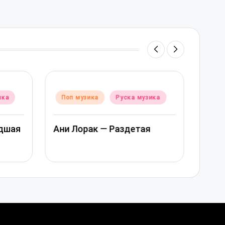
Posted
Poste
ика
Поп музика
Руска музика
Поп
in
in
дшая
Ани Лорак — Раздетая
Ани 