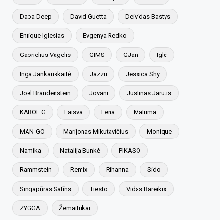
Dapa Deep
David Guetta
Deividas Bastys
Enrique Iglesias
Evgenya Redko
Gabrielius Vagelis
GIMS
GJan
Iglė
Inga Jankauskaitė
Jazzu
Jessica Shy
Joel Brandenstein
Jovani
Justinas Jarutis
KAROL G
Laisva
Lena
Maluma
MAN-GO
Marijonas Mikutavičius
Monique
Namika
Natalija Bunkė
PIKASO
Rammstein
Remix
Rihanna
Sido
Singapūras Satīns
Tiesto
Vidas Bareikis
ZYGGA
Žemaitukai