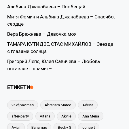
Альбина Джанабаева – Пообещай
Митя Фомин и Альбина Джанабаева – Спасибо,
сердце
Вера Брежнева – Девочка моя
ТАМАРА КУТИДЗЕ, СТАС МИХАЙЛОВ – Звезда
с глазами солнца
Григорий Лепс, Юлия Савичева – Любовь
оставляет шрамы –
ЕТИКЕТИ
2Kvėpavimas
Abraham Mateo
Adrina
after-party
Aitana
Akvilė
Ana Mena
Avicii
Bahamas
Becky G
concert