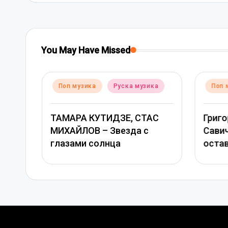
You May Have Missed
Posted
Posted
Поп музика
Руска музика
Поп 
ка
in
in
ТАМАРА КУТИДЗЕ, СТАС
Григо
чка
МИХАЙЛОВ – Звезда с
Сави
глазами солнца
оста