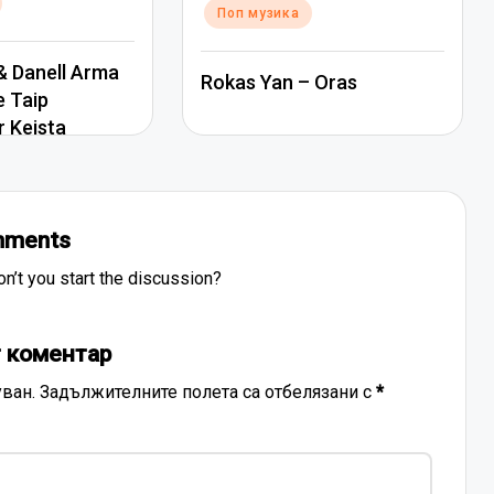
Поп музика
 Danell Arma
Rokas Yan – Oras
e Taip
r Keista
ments
’t you start the discussion?
 коментар
ван.
Задължителните полета са отбелязани с
*