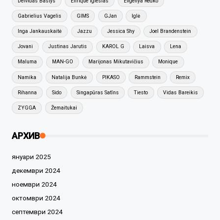
Deividas Bastys
Enrique Iglesias
Evgenya Redko
Gabrielius Vagelis
GIMS
GJan
Iglė
Inga Jankauskaitė
Jazzu
Jessica Shy
Joel Brandenstein
Jovani
Justinas Jarutis
KAROL G
Laisva
Lena
Maluma
MAN-GO
Marijonas Mikutavičius
Monique
Namika
Natalija Bunkė
PIKASO
Rammstein
Remix
Rihanna
Sido
Singapūras Satīns
Tiesto
Vidas Bareikis
ZYGGA
Žemaitukai
АРХИВ
януари 2025
декември 2024
ноември 2024
октомври 2024
септември 2024