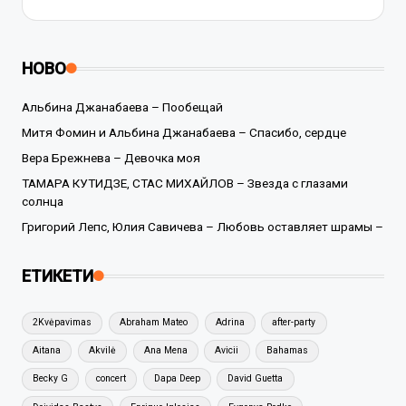
НОВО
Альбина Джанабаева – Пообещай
Митя Фомин и Альбина Джанабаева – Спасибо, сердце
Вера Брежнева – Девочка моя
ТАМАРА КУТИДЗЕ, СТАС МИХАЙЛОВ – Звезда с глазами
солнца
Григорий Лепс, Юлия Савичева – Любовь оставляет шрамы –
ЕТИКЕТИ
2Kvėpavimas
Abraham Mateo
Adrina
after-party
Aitana
Akvilė
Ana Mena
Avicii
Bahamas
Becky G
concert
Dapa Deep
David Guetta