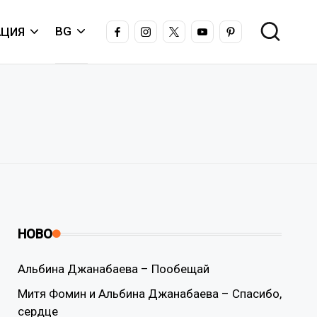
FACEBOOK
INSTAGRAM
X
YOUTUBE
PINTEREST
BG
ЦИЯ
НОВО
Альбина Джанабаева – Пообещай
Митя Фомин и Альбина Джанабаева – Спасибо,
сердце