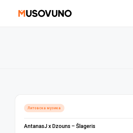
Skip
to
content
Posted
Литовска музика
in
AntanasJ x Dzouns – Šlageris