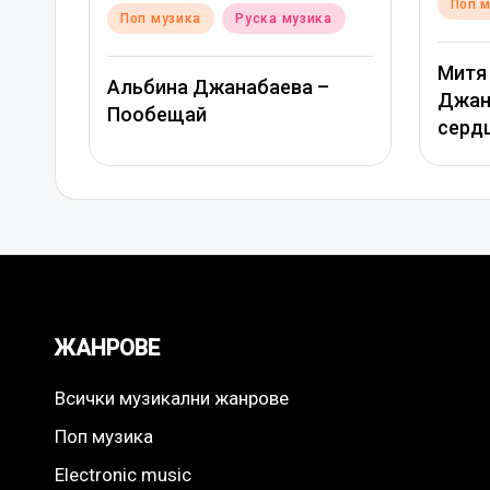
Poste
Поп 
Posted
Поп музика
Руска музика
in
in
Митя
Альбина Джанабаева –
Джан
Пообещай
серд
ЖАНРОВЕ
Всички музикални жанрове
Поп музика
Electronic music