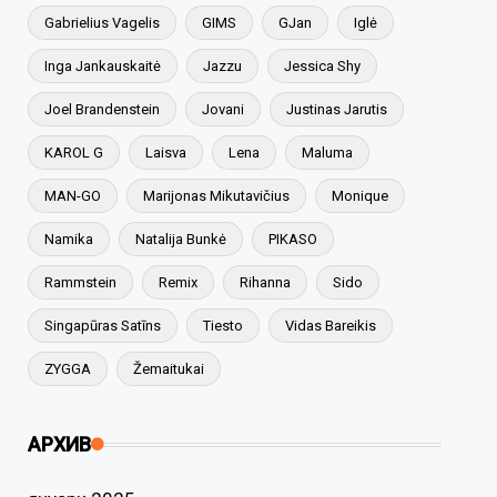
Gabrielius Vagelis
GIMS
GJan
Iglė
Inga Jankauskaitė
Jazzu
Jessica Shy
Joel Brandenstein
Jovani
Justinas Jarutis
KAROL G
Laisva
Lena
Maluma
MAN-GO
Marijonas Mikutavičius
Monique
Namika
Natalija Bunkė
PIKASO
Rammstein
Remix
Rihanna
Sido
Singapūras Satīns
Tiesto
Vidas Bareikis
ZYGGA
Žemaitukai
АРХИВ