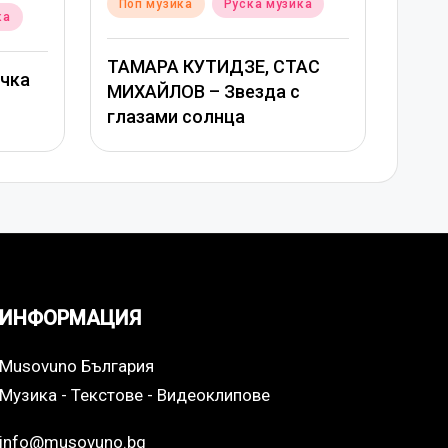
Posted
Post
Поп музика
Руска музика
Поп
ка
in
in
ТАМАРА КУТИДЗЕ, СТАС
Григ
очка
МИХАЙЛОВ – Звезда с
Сави
глазами солнца
ост
ИНФОРМАЦИЯ
Musovuno България
Музика - Текстове - Видеоклипове
info@musovuno.bg