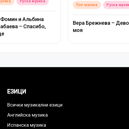
d
музика
Руска музика
Posted
Поп музика
Руска музи
in
 Фомин и Альбина
Вера Брежнева – Дев
абаева – Спасибо,
моя
це
ЕЗИЦИ
Всички музикални езици
Английска музика
Испанска музика