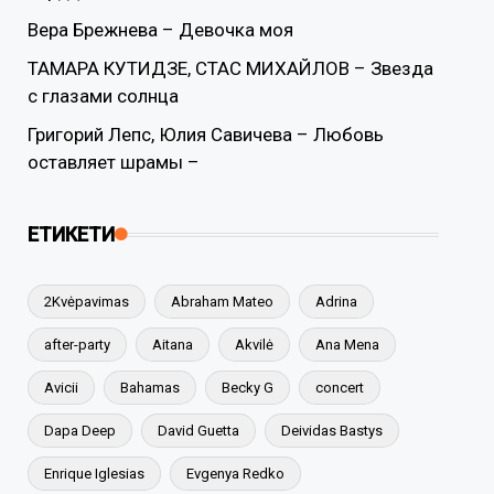
Вера Брежнева – Девочка моя
ТАМАРА КУТИДЗЕ, СТАС МИХАЙЛОВ – Звезда
с глазами солнца
Григорий Лепс, Юлия Савичева – Любовь
оставляет шрамы –
ЕТИКЕТИ
2Kvėpavimas
Abraham Mateo
Adrina
after-party
Aitana
Akvilė
Ana Mena
Avicii
Bahamas
Becky G
concert
Dapa Deep
David Guetta
Deividas Bastys
Enrique Iglesias
Evgenya Redko