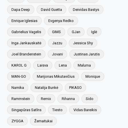
Dapa Deep
David Guetta
Deividas Bastys
Enrique Iglesias
Evgenya Redko
Gabrielius Vagelis
GIMS
GJan
Iglė
Inga Jankauskaitė
Jazzu
Jessica Shy
Joel Brandenstein
Jovani
Justinas Jarutis
KAROL G
Laisva
Lena
Maluma
MAN-GO
Marijonas Mikutavičius
Monique
Namika
Natalija Bunkė
PIKASO
Rammstein
Remix
Rihanna
Sido
Singapūras Satīns
Tiesto
Vidas Bareikis
ZYGGA
Žemaitukai