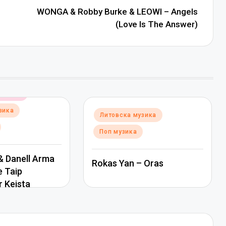
WONGA & Robby Burke & LEOWI – Angels
(Love Is The Answer)
музика
зика
Posted
Литовска музика
in
Поп музика
 Danell Arma
Rokas Yan – Oras
e Taip
r Keista