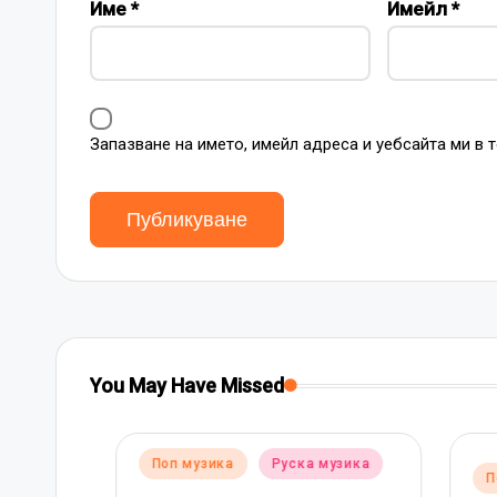
Име
*
Имейл
*
Запазване на името, имейл адреса и уебсайта ми в 
You May Have Missed
Posted
Поп музика
Руска музика
Posted
ка
Поп 
in