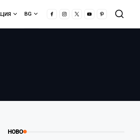
FACEBOOK
INSTAGRAM
X
YOUTUBE
PINTEREST
BG
ЦИЯ
НОВО