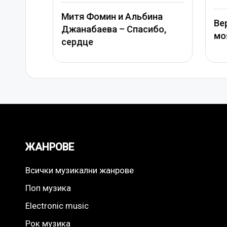
in
Митя Фомин и Альбина
Вера
Джанабаева – Спасибо,
моя
сердце
ЖАНРОВЕ
Всички музикални жанрове
Поп музика
Electronic music
Рок музика