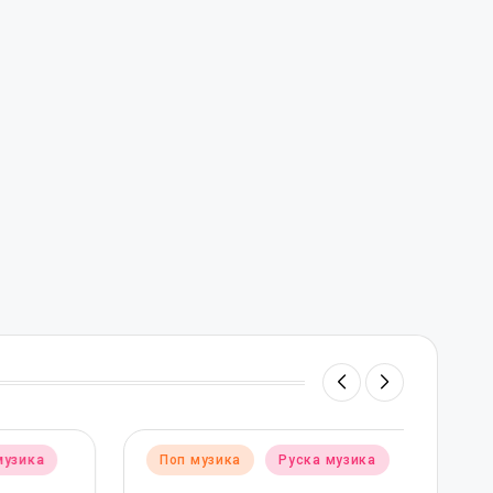
Posted
ика
Поп музика
Руска музика
in
Poste
Поп