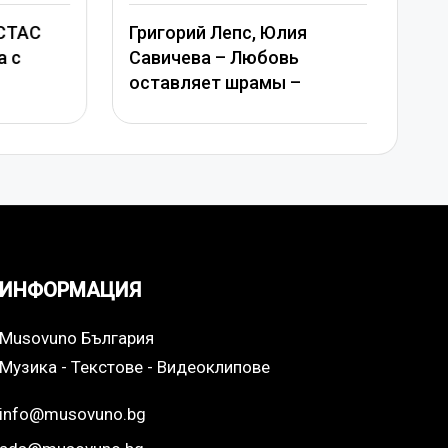
in
АС
Григорий Лепс, Юлия
Савичева – Любовь
Ани
оставляет шрамы –
ИНФОРМАЦИЯ
Musovuno България
Музика - Текстове - Видеоклипове
info@musovuno.bg