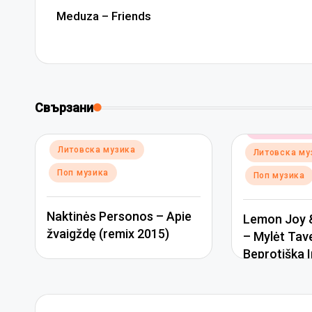
navigation
Meduza – Friends
Свързани
Posted
Електронна 
in
Posted
Литовска музика
Литовска му
in
Поп музика
Поп музика
Naktinės Personos – Apie
Lemon Joy &
žvaigždę (remix 2015)
– Mylėt Tav
Beprotiška I