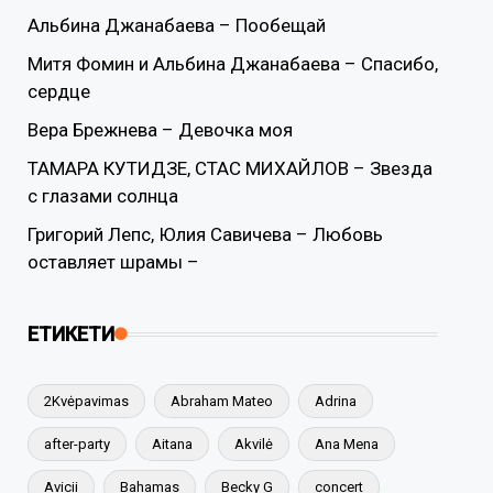
Альбина Джанабаева – Пообещай
Митя Фомин и Альбина Джанабаева – Спасибо,
сердце
Вера Брежнева – Девочка моя
ТАМАРА КУТИДЗЕ, СТАС МИХАЙЛОВ – Звезда
с глазами солнца
Григорий Лепс, Юлия Савичева – Любовь
оставляет шрамы –
ЕТИКЕТИ
2Kvėpavimas
Abraham Mateo
Adrina
after-party
Aitana
Akvilė
Ana Mena
Avicii
Bahamas
Becky G
concert