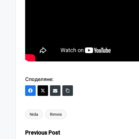
Споделяне:
Nida
Rimvis
Tags:
Post
Previous Post