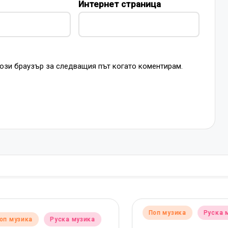
Интернет страница
този браузър за следващия път когато коментирам.
Posted
Поп музика
Руска муз
музика
Руска музика
in