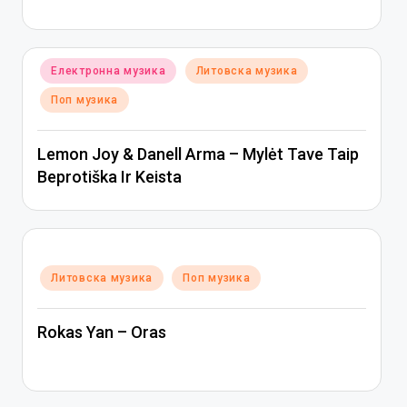
Posted
Електронна музика
Литовска музика
in
Поп музика
Lemon Joy & Danell Arma – Mylėt Tave Taip
Beprotiška Ir Keista
Posted
Литовска музика
Поп музика
in
Rokas Yan – Oras