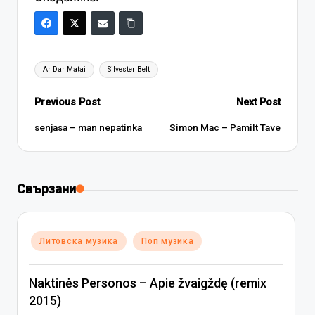
Tags:
Ar Dar Matai
Silvester Belt
Post
Previous Post
Next Post
navigation
senjasa – man nepatinka
Simon Mac – Pamilt Tave
Свързани
Posted
Литовска музика
Поп музика
in
Naktinės Personos – Apie žvaigždę (remix
2015)