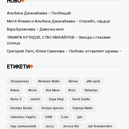
НОВО
Альбина Джанабаева – Пообещай
Митя Фомин и Альбина Джанабаева – Спасибо, сердце
Вера Брежнева – Девочка моя
ТАМАРА КУТИДЗЕ, СТАС МИХАЙЛОВ – Звезда с глазами
солнца
Григорий Лепс, Юлия Савичева – Любовь оставляет шрамы –
ЕТИКЕТИ
2Kvėpavimas
Abraham Mateo
Adrina
after-party
Aitana
Akvilė
Ana Mena
Avicii
Bahamas
Becky G
concert
Dapa Deep
David Guetta
Deividas Bastys
Enrique Iglesias
Evgenya Redko
Gabrielius Vagelis
GIMS
GJan
Iglė
Inga Jankauskaitė
Jazzu
Jessica Shy
Joel Brandenstein