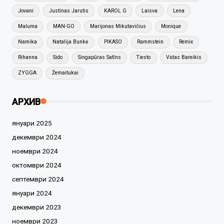
Jovani
Justinas Jarutis
KAROL G
Laisva
Lena
Maluma
MAN-GO
Marijonas Mikutavičius
Monique
Namika
Natalija Bunkė
PIKASO
Rammstein
Remix
Rihanna
Sido
Singapūras Satīns
Tiesto
Vidas Bareikis
ZYGGA
Žemaitukai
АРХИВ
януари 2025
декември 2024
ноември 2024
октомври 2024
септември 2024
януари 2024
декември 2023
ноември 2023