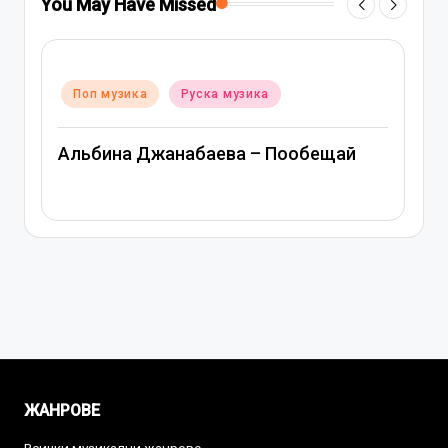
You May Have Missed
Posted
Поп музика
Руска музика
in
Альбина Джанабаева – Пообещай
ЖАНРОВЕ