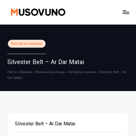
Skip
to
content
Posted
Литовска музика
in
Silvester Belt – Ar Dar Matai
Home
»
Музика
»
Музикални езици
»
Литовска музика
»
Silvester Belt – Ar
Dar Matai
Silvester Belt – Ar Dar Matai