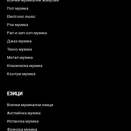
Всички музикални жанрове
Поп музика
Electronic music
Рок музика
Рап и хип-хоп музика
Джаз музика
Техно музика
Метал музика
Класическа музика
Кънтри музика
ЕЗИЦИ
Всички музикални езици
Английска музика
Испанска музика
Френска музика