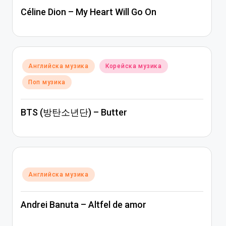
Céline Dion – My Heart Will Go On
Posted
Английска музика
Корейска музика
in
Поп музика
BTS (방탄소년단) – Butter
Posted
Английска музика
in
Andrei Banuta – Altfel de amor