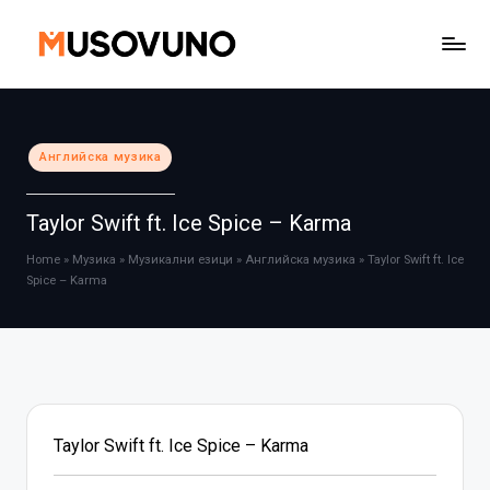
Skip
to
content
Posted
Английска музика
in
Taylor Swift ft. Ice Spice – Karma
Home
»
Музика
»
Музикални езици
»
Английска музика
»
Taylor Swift ft. Ice
Spice – Karma
Taylor Swift ft. Ice Spice – Karma