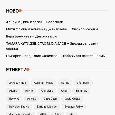
НОВО
Альбина Джанабаева – Пообещай
Митя Фомин и Альбина Джанабаева – Спасибо, сердце
Вера Брежнева – Девочка моя
ТАМАРА КУТИДЗЕ, СТАС МИХАЙЛОВ – Звезда с глазами
солнца
Григорий Лепс, Юлия Савичева – Любовь оставляет шрамы –
ЕТИКЕТИ
2Kvėpavimas
Abraham Mateo
Adrina
after-party
Aitana
Akvilė
Ana Mena
Avicii
Bahamas
Becky G
concert
Dapa Deep
David Guetta
Deividas Bastys
Enrique Iglesias
Evgenya Redko
Gabrielius Vagelis
GIMS
GJan
Iglė