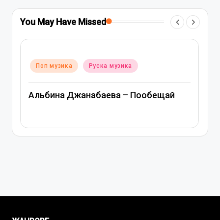
You May Have Missed
Posted
Поп музика
Руска музика
in
Митя Фомин и Альбина Джанабаева –
Спасибо, сердце