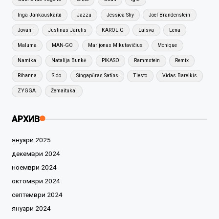
Inga Jankauskaitė
Jazzu
Jessica Shy
Joel Brandenstein
Jovani
Justinas Jarutis
KAROL G
Laisva
Lena
Maluma
MAN-GO
Marijonas Mikutavičius
Monique
Namika
Natalija Bunkė
PIKASO
Rammstein
Remix
Rihanna
Sido
Singapūras Satīns
Tiesto
Vidas Bareikis
ZYGGA
Žemaitukai
АРХИВ
януари 2025
декември 2024
ноември 2024
октомври 2024
септември 2024
януари 2024