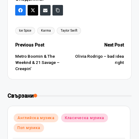
Tags:
Ice Spice
Karma
Taylor Swift
Post
Previous Post
Next Post
navigation
Metro Boomin & The
Olivia Rodrigo – bad idea
Weeknd & 21 Savage –
right
Creepin’
Свързани
Posted
Английска музика
Класическа музика
in
Поп музика