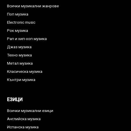
Всички музикални жанрове
Поп музика
Electronic music
Рок музика
Рап и хип-хоп музика
Джаз музика
Техно музика
Метал музика
Класическа музика
Кънтри музика
ЕЗИЦИ
Всички музикални езици
Английска музика
Испанска музика