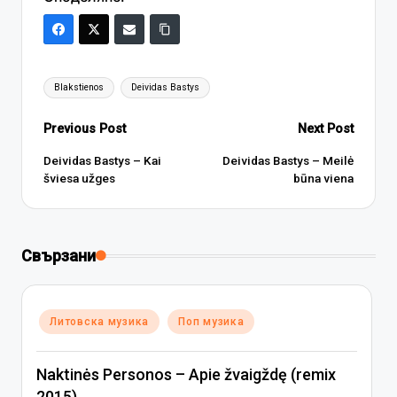
Tags:
Blakstienos
Deividas Bastys
Post
Previous Post
Next Post
navigation
Deividas Bastys – Kai
Deividas Bastys – Meilė
šviesa užges
būna viena
Свързани
Posted
Литовска музика
Поп музика
in
Naktinės Personos – Apie žvaigždę (remix
2015)