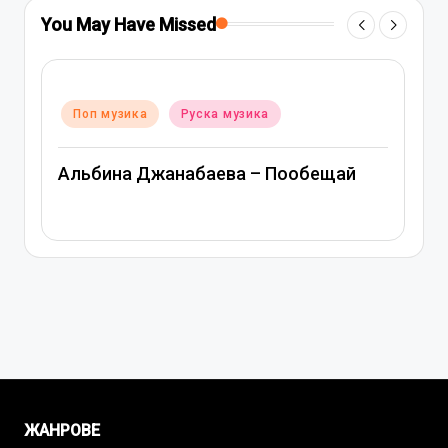
You May Have Missed
Posted
Поп музика
Руска музика
 музика
in
Митя Фомин и Альбина Д
ва – Пообещай
Спасибо, сердце
ЖАНРОВЕ