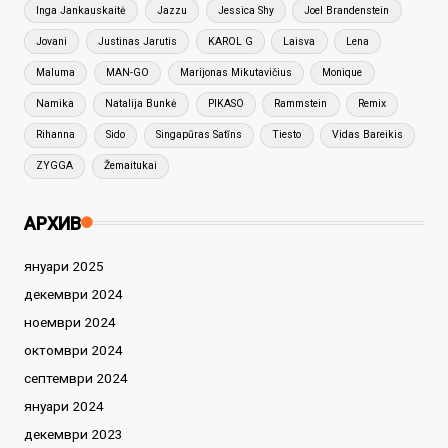
Inga Jankauskaitė
Jazzu
Jessica Shy
Joel Brandenstein
Jovani
Justinas Jarutis
KAROL G
Laisva
Lena
Maluma
MAN-GO
Marijonas Mikutavičius
Monique
Namika
Natalija Bunkė
PIKASO
Rammstein
Remix
Rihanna
Sido
Singapūras Satīns
Tiesto
Vidas Bareikis
ZYGGA
Žemaitukai
АРХИВ
януари 2025
декември 2024
ноември 2024
октомври 2024
септември 2024
януари 2024
декември 2023