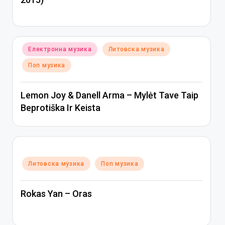
Posted
Електронна музика
Литовска музика
in
Поп музика
Lemon Joy & Danell Arma – Mylėt Tave Taip
Beprotiška Ir Keista
Posted
Литовска музика
Поп музика
in
Rokas Yan – Oras