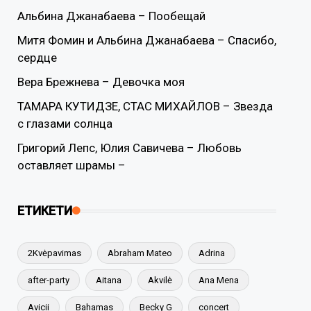
Альбина Джанабаева – Пообещай
Митя Фомин и Альбина Джанабаева – Спасибо,
сердце
Вера Брежнева – Девочка моя
ТАМАРА КУТИДЗЕ, СТАС МИХАЙЛОВ – Звезда
с глазами солнца
Григорий Лепс, Юлия Савичева – Любовь
оставляет шрамы –
ЕТИКЕТИ
2Kvėpavimas
Abraham Mateo
Adrina
after-party
Aitana
Akvilė
Ana Mena
Avicii
Bahamas
Becky G
concert