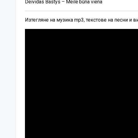
Deividas Bastys – Meilė būna viena
Изтегляне на музика mp3, текстове на песни и 