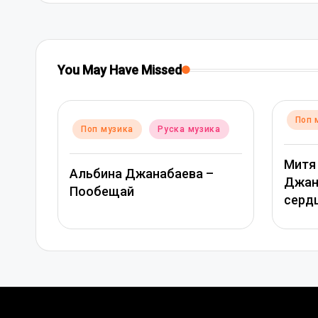
You May Have Missed
Posted
Поп музика
Руска музика
Posted
ка
Поп 
in
in
Митя Фомин и Альбина
–
Вера
Джанабаева – Спасибо,
моя
сердце