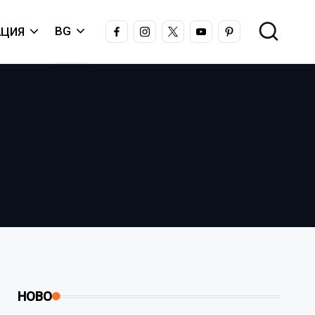
FACEBOOK
INSTAGRAM
X
YOUTUBE
PINTEREST
BG
ЦИЯ
НОВО