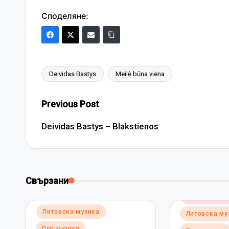
Споделяне:
Deividas Bastys
Meilė būna viena
Tags:
Post
Previous Post
navigation
Deividas Bastys – Blakstienos
Свързани
Posted
Електронна 
in
Posted
Литовска музика
Литовска му
in
Поп музика