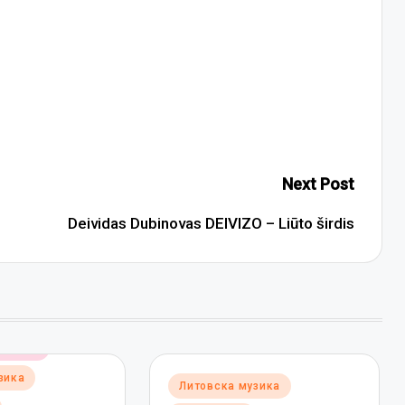
Next Post
Deividas Dubinovas DEIVIZO – Liūto širdis
музика
зика
Posted
Литовска музика
in