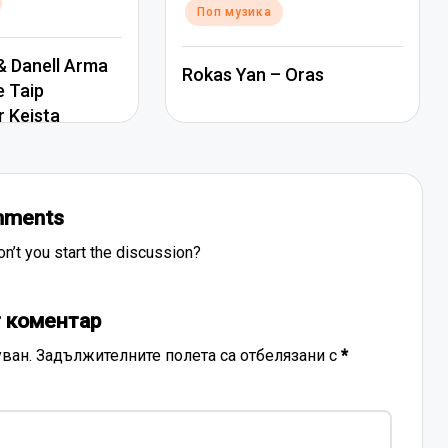
Поп музика
 Danell Arma
Rokas Yan – Oras
e Taip
r Keista
ments
’t you start the discussion?
 коментар
ван.
Задължителните полета са отбелязани с
*