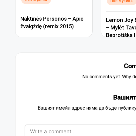
Поп музика
Naktinės Personos – Apie
Lemon Joy &
žvaigždę (remix 2015)
– Mylėt Tav
Beprotiška I
Com
No comments yet. Why don
Вашият
Вашият имейл адрес няма да бъде публику