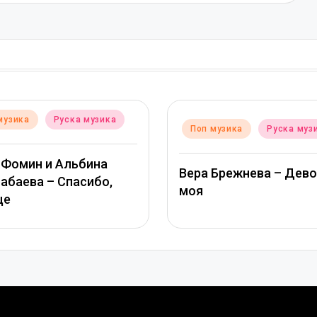
Posted
Поп музика
Руска муз
музика
Руска музика
in
ТАМАРА КУТИДЗЕ, СТ
 Брежнева – Девочка
МИХАЙЛОВ – Звезда 
глазами солнца