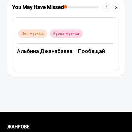
You May Have Missed
Posted
Поп музика
Руска музика
in
Митя Фомин и Альбина Джанабаева –
й
Спасибо, сердце
ЖАНРОВЕ