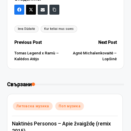
Tags:
Ieva Dūdaitė
Kur keliai mus suves
Post
Previous Post
Next Post
navigation
Tomas Legend x Ramù –
Agnė Michalenkovaitė –
Kalėdos Atėjo
Lopšinė
Свързани
Posted
Литовска музика
Поп музика
in
Naktinės Personos – Apie žvaigždę (remix
2015)