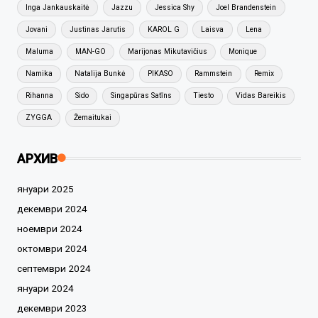
Inga Jankauskaitė
Jazzu
Jessica Shy
Joel Brandenstein
Jovani
Justinas Jarutis
KAROL G
Laisva
Lena
Maluma
MAN-GO
Marijonas Mikutavičius
Monique
Namika
Natalija Bunkė
PIKASO
Rammstein
Remix
Rihanna
Sido
Singapūras Satīns
Tiesto
Vidas Bareikis
ZYGGA
Žemaitukai
АРХИВ
януари 2025
декември 2024
ноември 2024
октомври 2024
септември 2024
януари 2024
декември 2023