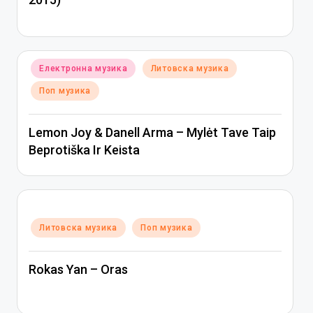
Posted
Електронна музика
Литовска музика
in
Поп музика
Lemon Joy & Danell Arma – Mylėt Tave Taip
Beprotiška Ir Keista
Posted
Литовска музика
Поп музика
in
Rokas Yan – Oras