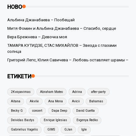
НОВО
Альбина Джанабаева – Пообещай
Митя Фомин и Альбина Джанабаева – Спасибо, сердце
Вера Брежнева – Девочка моя
ТАМАРА КУТИДЗЕ, СТАС МИХАЙЛОВ – Звезда с глазами
солнца
Григорий Лепс, Юлия Савичева – Любовь оставляет шрамы –
ЕТИКЕТИ
2Kvėpavimas
Abraham Mateo
Adrina
after-party
Aitana
Akvilė
Ana Mena
Avicii
Bahamas
Becky G
concert
Dapa Deep
David Guetta
Deividas Bastys
Enrique Iglesias
Evgenya Redko
Gabrielius Vagelis
GIMS
GJan
Iglė