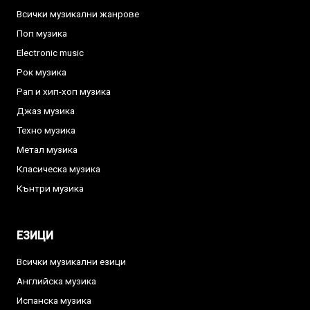
Всички музикални жанрове
Поп музика
Electronic music
Рок музика
Рап и хип-хоп музика
Джаз музика
Техно музика
Метал музика
Класическа музика
Кънтри музика
ЕЗИЦИ
Всички музикални езици
Английска музика
Испанска музика