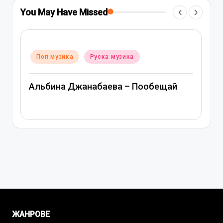
You May Have Missed
Posted
Поп музика
Руска музика
in
Митя Фомин и Альбина Джанабаева –
й
Спасибо, сердце
ЖАНРОВЕ