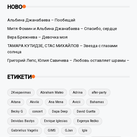
НОВО
Альбина Джанабаева – Пообещай
Митя Фомин и Альбина Джанабаева – Спасибо, сердце
Вера Брежнева – Девочка моя
ТАМАРА КУТИДЗЕ, СТАС МИХАЙЛОВ – Звезда с глазами
солнца
Григорий Лепс, Юлия Савичева – Любовь оставляет шрамы –
ЕТИКЕТИ
2Kvėpavimas
Abraham Mateo
Adrina
after-party
Aitana
Akvilė
Ana Mena
Avicii
Bahamas
Becky G
concert
Dapa Deep
David Guetta
Deividas Bastys
Enrique Iglesias
Evgenya Redko
Gabrielius Vagelis
GIMS
GJan
Iglė