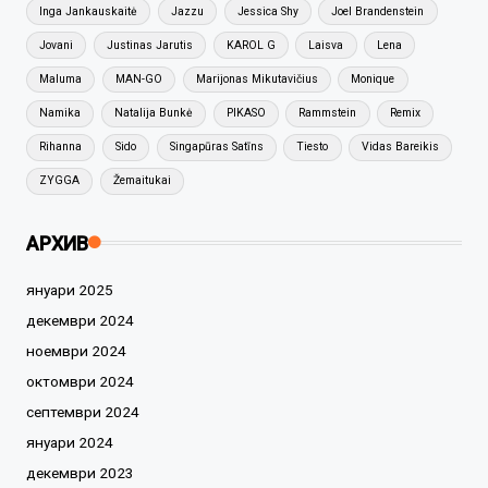
Inga Jankauskaitė
Jazzu
Jessica Shy
Joel Brandenstein
Jovani
Justinas Jarutis
KAROL G
Laisva
Lena
Maluma
MAN-GO
Marijonas Mikutavičius
Monique
Namika
Natalija Bunkė
PIKASO
Rammstein
Remix
Rihanna
Sido
Singapūras Satīns
Tiesto
Vidas Bareikis
ZYGGA
Žemaitukai
АРХИВ
януари 2025
декември 2024
ноември 2024
октомври 2024
септември 2024
януари 2024
декември 2023