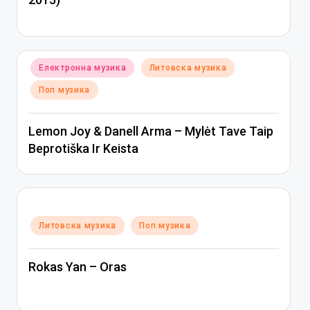
Posted
Електронна музика
Литовска музика
in
Поп музика
Lemon Joy & Danell Arma – Mylėt Tave Taip
Beprotiška Ir Keista
Posted
Литовска музика
Поп музика
in
Rokas Yan – Oras