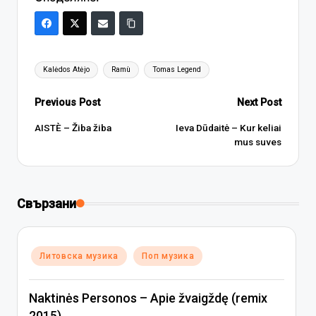
Tags:
Kalėdos Atėjo
Ramù
Tomas Legend
Post
Previous Post
Next Post
navigation
AISTÈ – Žiba žiba
Ieva Dūdaitė – Kur keliai
mus suves
Свързани
Posted
Литовска музика
Поп музика
in
Naktinės Personos – Apie žvaigždę (remix
2015)